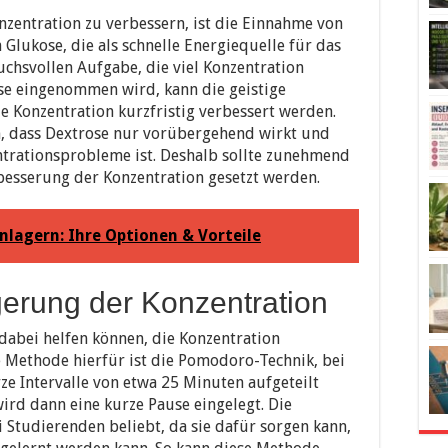
nzentration zu verbessern, ist die Einnahme von
 Glukose, die als schnelle Energiequelle für das
uchsvollen Aufgabe, die viel Konzentration
ose eingenommen wird, kann die geistige
ie Konzentration kurzfristig verbessert werden.
n, dass Dextrose nur vorübergehend wirkt und
ntrationsprobleme ist. Deshalb sollte zunehmend
esserung der Konzentration gesetzt werden.
nlagern: Ihre Optionen & Vorteile
gerung der Konzentration
 dabei helfen können, die Konzentration
te Methode hierfür ist die Pomodoro-Technik, bei
ze Intervalle von etwa 25 Minuten aufgeteilt
ird dann eine kurze Pause eingelegt. Die
 Studierenden beliebt, da sie dafür sorgen kann,