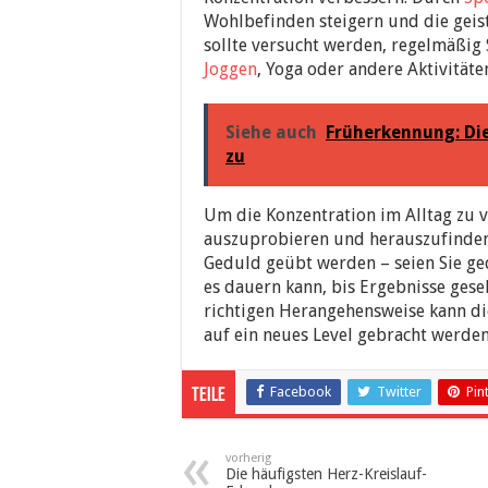
Wohlbefinden steigern und die geist
sollte versucht werden, regelmäßig S
Joggen
, Yoga oder andere Aktivitäte
Siehe auch
Früherkennung: Di
zu
Um die Konzentration im Alltag zu ve
auszuprobieren und herauszufinden,
Geduld geübt werden – seien Sie ged
es dauern kann, bis Ergebnisse ges
richtigen Herangehensweise kann die
auf ein neues Level gebracht werden
Facebook
Twitter
Pin
Teile
vorherig
Die häufigsten Herz-Kreislauf-