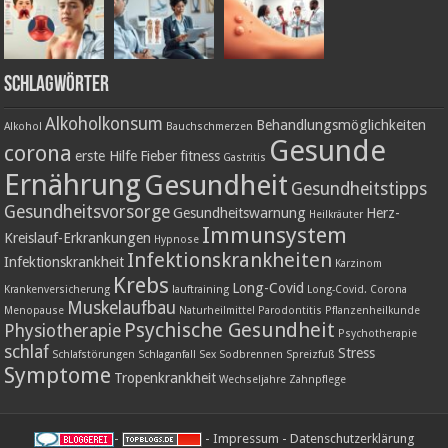
Schlagwörter
Alkoholkonsum
Behandlungsmöglichkeiten
Alkohol
Bauchschmerzen
Gesunde
corona
erste Hilfe
Fieber
fitness
Gastritis
Ernährung
Gesundheit
Gesundheitstipps
Gesundheitsvorsorge
Gesundheitswarnung
Herz-
Heilkräuter
Immunsystem
Kreislauf-Erkrankungen
Hypnose
Infektionskrankheiten
Infektionskrankheit
Karzinom
Krebs
Long-Covid
Krankenversicherung
lauftraining
Long-Covid. Corona
Muskelaufbau
Menopause
Naturheilmittel
Parodontitis
Pflanzenheilkunde
Psychische Gesundheit
Physiotherapie
Psychotherapie
schlaf
Stress
Schlafstörungen
Schlaganfall
Sex
Sodbrennen
Spreizfuß
Symptome
Tropenkrankheit
Wechseljahre
Zahnpflege
-
-
Impressum
-
Datenschutzerklärung