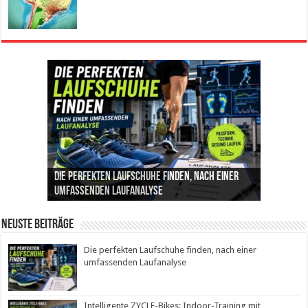
Die perfekten Laufschuhe finden, nach einer
Intelligente ZYCLE-Bikes: Indoor-Training mit
Insemination (IUI): Ablauf, Erfolgschancen und
Cannabis als Medizin: Wie es Schmerzen, Stress
Leben mit Inkontinenz: Tipps für mehr
umfassenden Laufanalyse
Präzision, Leistung und Vertrauen
Kosten im Überblick
und Schlaf im Alltag beeinflusst
Sicherheit im Alltag
Neuste Beiträge
Die perfekten Laufschuhe finden, nach einer
umfassenden Laufanalyse
Intelligente ZYCLE-Bikes: Indoor-Training mit