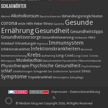
Schlagwörter
Alkoholkonsum
Behandlungsmöglichkeiten
Alkohol
Bauchschmerzen
Gesunde
corona
erste Hilfe
Fieber
fitness
Gastritis
Ernährung
Gesundheit
Gesundheitstipps
Gesundheitsvorsorge
Gesundheitswarnung
Herz-
Heilkräuter
Immunsystem
Kreislauf-Erkrankungen
Hypnose
Infektionskrankheiten
Infektionskrankheit
Karzinom
Krebs
Long-Covid
Krankenversicherung
lauftraining
Long-Covid. Corona
Muskelaufbau
Menopause
Naturheilmittel
Parodontitis
Pflanzenheilkunde
Psychische Gesundheit
Physiotherapie
Psychotherapie
schlaf
Stress
Schlafstörungen
Schlaganfall
Sex
Sodbrennen
Spreizfuß
Symptome
Tropenkrankheit
Wechseljahre
Zahnpflege
-
-
Impressum
-
Datenschutzerklärung
© Medizin-blog.net Copyright 2026, All Rights Reserved