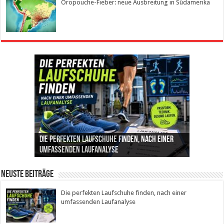
Oropouche-Fieber: neue Ausbreitung in Südamerika
Die perfekten Laufschuhe finden, nach einer
Intelligente ZYCLE-Bikes: Indoor-Training mit
Insemination (IUI): Ablauf, Erfolgschancen und
Cannabis als Medizin: Wie es Schmerzen, Stress
Leben mit Inkontinenz: Tipps für mehr
umfassenden Laufanalyse
Präzision, Leistung und Vertrauen
Kosten im Überblick
und Schlaf im Alltag beeinflusst
Sicherheit im Alltag
Neuste Beiträge
Die perfekten Laufschuhe finden, nach einer
umfassenden Laufanalyse