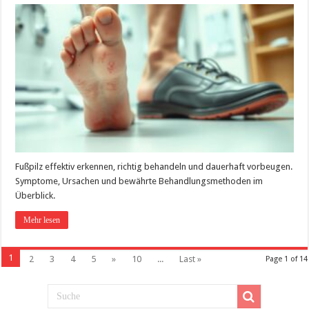
Fußpilz effektiv erkennen, richtig behandeln und dauerhaft vorbeugen.
Symptome, Ursachen und bewährte Behandlungsmethoden im
Überblick.
Mehr lesen
1
2
3
4
5
»
10
...
Last »
Page 1 of 14