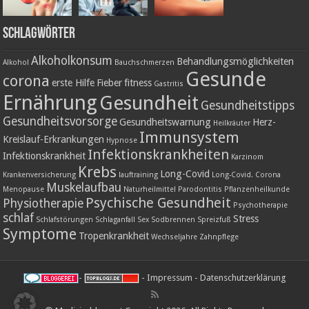
Schlagwörter
Alkoholkonsum
Behandlungsmöglichkeiten
Alkohol
Bauchschmerzen
Gesunde
corona
erste Hilfe
Fieber
fitness
Gastritis
Ernährung
Gesundheit
Gesundheitstipps
Gesundheitsvorsorge
Gesundheitswarnung
Herz-
Heilkräuter
Immunsystem
Kreislauf-Erkrankungen
Hypnose
Infektionskrankheiten
Infektionskrankheit
Karzinom
Krebs
Long-Covid
Krankenversicherung
lauftraining
Long-Covid. Corona
Muskelaufbau
Menopause
Naturheilmittel
Parodontitis
Pflanzenheilkunde
Psychische Gesundheit
Physiotherapie
Psychotherapie
schlaf
Stress
Schlafstörungen
Schlaganfall
Sex
Sodbrennen
Spreizfuß
Symptome
Tropenkrankheit
Wechseljahre
Zahnpflege
-
-
Impressum
-
Datenschutzerklärung