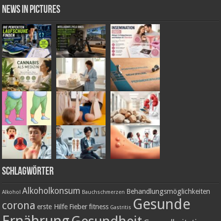
News in Pictures
Schlagwörter
Alkoholkonsum
Behandlungsmöglichkeiten
Alkohol
Bauchschmerzen
Gesunde
corona
erste Hilfe
Fieber
fitness
Gastritis
Ernährung