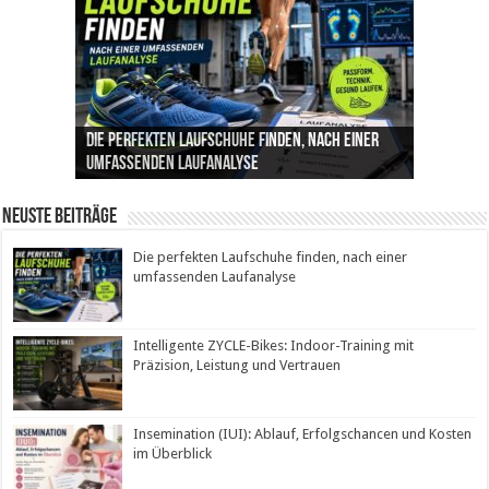
Die perfekten Laufschuhe finden, nach einer
Intelligente ZYCLE-Bikes: Indoor-Training mit
Insemination (IUI): Ablauf, Erfolgschancen und
Cannabis als Medizin: Wie es Schmerzen, Stress
Leben mit Inkontinenz: Tipps für mehr
umfassenden Laufanalyse
Präzision, Leistung und Vertrauen
Kosten im Überblick
und Schlaf im Alltag beeinflusst
Sicherheit im Alltag
Neuste Beiträge
Die perfekten Laufschuhe finden, nach einer
umfassenden Laufanalyse
Intelligente ZYCLE-Bikes: Indoor-Training mit
Präzision, Leistung und Vertrauen
Insemination (IUI): Ablauf, Erfolgschancen und Kosten
im Überblick