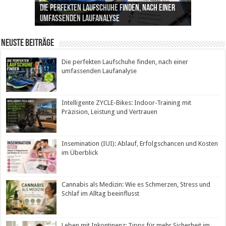
Die perfekten Laufschuhe finden, nach einer
Intelligente ZYCLE-Bikes: Indoor-Training mit
Insemination (IUI): Ablauf, Erfolgschancen und
Cannabis als Medizin: Wie es Schmerzen, Stress
Leben mit Inkontinenz: Tipps für mehr
umfassenden Laufanalyse
Präzision, Leistung und Vertrauen
Kosten im Überblick
und Schlaf im Alltag beeinflusst
Sicherheit im Alltag
Neuste Beiträge
Die perfekten Laufschuhe finden, nach einer
umfassenden Laufanalyse
Intelligente ZYCLE-Bikes: Indoor-Training mit
Präzision, Leistung und Vertrauen
Insemination (IUI): Ablauf, Erfolgschancen und Kosten
im Überblick
Cannabis als Medizin: Wie es Schmerzen, Stress und
Schlaf im Alltag beeinflusst
Leben mit Inkontinenz: Tipps für mehr Sicherheit im