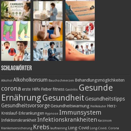
Schlagwörter
Alkoholkonsum
Behandlungsmöglichkeiten
Alkohol
Bauchschmerzen
Gesunde
corona
erste Hilfe
Fieber
fitness
Gastritis
Ernährung
Gesundheit
Gesundheitstipps
Gesundheitsvorsorge
Gesundheitswarnung
Herz-
Heilkräuter
Immunsystem
Kreislauf-Erkrankungen
Hypnose
Infektionskrankheiten
Infektionskrankheit
Karzinom
Krebs
Long-Covid
Krankenversicherung
lauftraining
Long-Covid. Corona