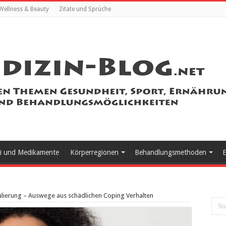
Wellness & Beauty
Zitate und Sprüche
i und Medikamente
Körperregionen
Behandlungsmethoden
E
ulierung – Auswege aus schädlichen Coping Verhalten