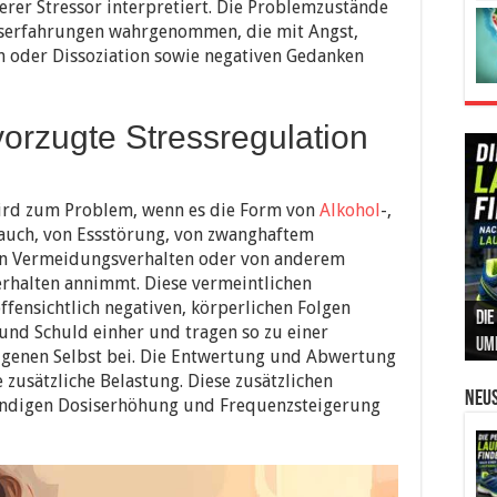
erer Stressor interpretiert. Die Problemzustände
esserfahrungen wahrgenommen, die mit Angst,
n oder Dissoziation sowie negativen Gedanken
orzugte Stressregulation
wird zum Problem, wenn es die Form von
Alkohol
-,
uch, von Essstörung, von zwanghaftem
von Vermeidungsverhalten oder von anderem
rhalten annimmt. Diese vermeintlichen
fensichtlich negativen, körperlichen Folgen
Die
Int
Ins
Can
Leb
und Schuld einher und tragen so zu einer
um
Prä
Kos
und
Sic
eigenen Selbst bei. Die Entwertung und Abwertung
 zusätzliche Belastung. Diese zusätzlichen
Neus
tändigen Dosiserhöhung und Frequenzsteigerung