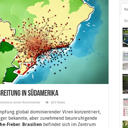
Re
S
breitung in Südamerika
nterlasse einen Kommentar
625 Views
mpfung global dominierender Viren konzentriert,
iger bekannte, aber zunehmend beunruhigende
he-Fieber
.
Brasilien
befindet sich im Zentrum