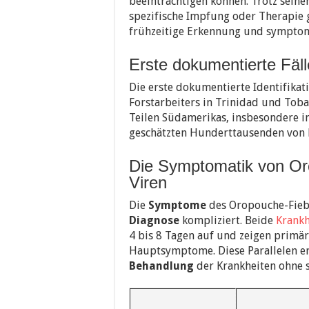
beeinträchtigen können. Trotz seiner
spezifische Impfung oder Therapie 
frühzeitige Erkennung und sympto
Erste dokumentierte Fäll
Die erste dokumentierte Identifika
Forstarbeiters in Trinidad und Toba
Teilen Südamerikas, insbesondere i
geschätzten Hunderttausenden von F
Die Symptomatik von Or
Viren
Die
Symptome
des Oropouche-Fiebe
Diagnose
kompliziert. Beide
Krankh
4 bis 8 Tagen auf und zeigen primär
Hauptsymptome. Diese Parallelen e
Behandlung
der Krankheiten ohne s