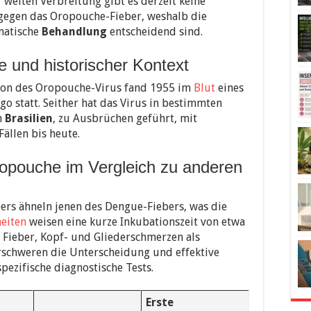
 weiten Verbreitung gibt es derzeit keine
gegen das Oropouche-Fieber, weshalb die
matische
Behandlung
entscheidend sind.
e und historischer Kontext
tion des Oropouche-Virus fand 1955 im
Blut
eines
go statt. Seither hat das Virus in bestimmten
n
Brasilien
, zu Ausbrüchen geführt, mit
ällen bis heute.
opouche im Vergleich zu anderen
rs ähneln jenen des Dengue-Fiebers, was die
eiten
weisen eine kurze Inkubationszeit von etwa
 Fieber, Kopf- und Gliederschmerzen als
rschweren die Unterscheidung und effektive
pezifische diagnostische Tests.
Erste