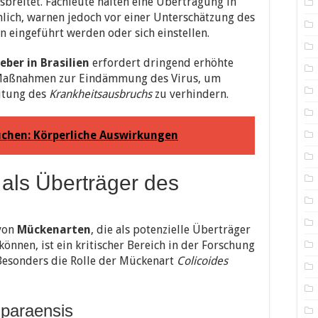
sbreitet. Fachleute halten eine Übertragung in
ich, warnen jedoch vor einer Unterschätzung des
en eingeführt werden oder sich einstellen.
ber in Brasilien
erfordert dringend erhöhte
 Maßnahmen zur Eindämmung des Virus, um
itung des
Krankheitsausbruchs
zu verhindern.
chen: Körperliche Auswirkungen
als Überträger des
von
Mückenarten
, die als potenzielle Überträger
önnen, ist ein kritischer Bereich in der Forschung
Besonders die Rolle der Mückenart
Colicoides
 paraensis