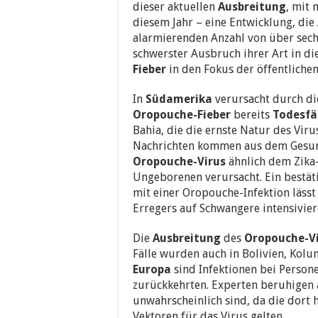
dieser aktuellen
Ausbreitung
, mit 
diesem Jahr – eine Entwicklung, die
alarmierenden Anzahl von über sechs
schwerster Ausbruch ihrer Art in di
Fieber
in den Fokus der öffentliche
In
Südamerika
verursacht durch d
Oropouche-Fieber
bereits
Todesfä
Bahia, die die ernste Natur des Vir
Nachrichten kommen aus dem Gesund
Oropouche-Virus
ähnlich dem Zika
Ungeborenen verursacht. Ein bestäti
mit einer Oropouche-Infektion lässt
Erregers auf Schwangere intensivier
Die
Ausbreitung
des
Oropouche-V
Fälle wurden auch in Bolivien, Kol
Europa
sind Infektionen bei Person
zurückkehrten. Experten beruhigen 
unwahrscheinlich sind, da die dort
Vektoren für das Virus gelten.