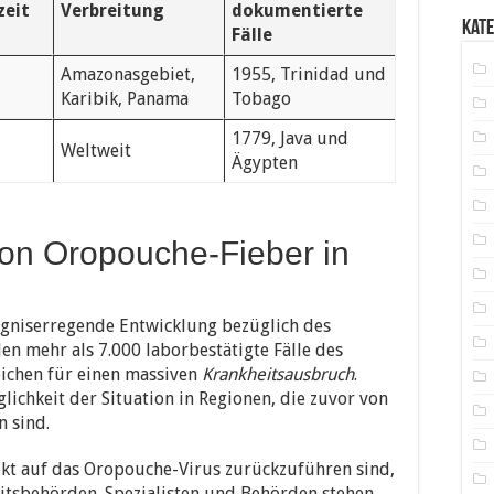
zeit
Verbreitung
dokumentierte
Kat
Fälle
Amazonasgebiet,
1955, Trinidad und
Karibik, Panama
Tobago
1779, Java und
Weltweit
Ägypten
von Oropouche-Fieber in
rgniserregende Entwicklung bezüglich des
n mehr als 7.000 laborbestätigte Fälle des
ichen für einen massiven
Krankheitsausbruch
.
lichkeit der Situation in Regionen, die zuvor von
n sind.
rekt auf das Oropouche-Virus zurückzuführen sind,
itsbehörden. Spezialisten und Behörden stehen