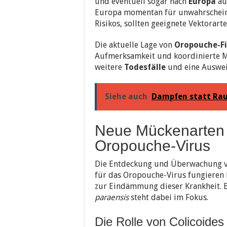
und eventuell sogar nach
Europa
au
Europa momentan für unwahrscheinl
Risikos, sollten geeignete Vektorart
Die aktuelle Lage von
Oropouche-Fie
Aufmerksamkeit und koordinierte
weitere
Todesfälle
und eine Auswe
Siehe auch
Dampfen statt Rau
Neue Mückenarten 
Oropouche-Virus
Die Entdeckung und Überwachung 
für das Oropouche-Virus fungieren k
zur Eindämmung dieser Krankheit. 
paraensis
steht dabei im Fokus.
Die Rolle von Colicoides