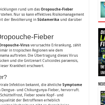
ntwicklungen rund um das
Oropouche-Fieber
stehen. Nur so kann effektives Risikomanagement
it der Bevölkerung in
Südamerika
und darüber
Oropouche-Fieber
Oropouche-Virus
verursachte Erkrankung, zählt
rimär in tropischen Regionen wie dem
nama auftreten. Die Übertragung dieses Virus
cken und die Gnitzenart Culicoides paraensis,
ieser Krankheit erschwert.
Die
Int
Ins
Can
Leb
um
Prä
Kos
und
Sic
er?
Neus
irale Infektion bekannt, die ähnliche
Symptome
ch Dengue- und Chikungunya-Fieber, hervorruft.
chüttelfrost, Fieber sowie Kopf- und
squalität der Betroffenen erheblich