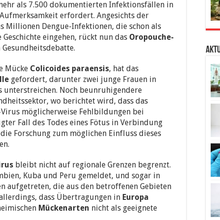
mehr als 7.500 dokumentierten Infektionsfällen in
 Aufmerksamkeit erfordert. Angesichts der
 Millionen Dengue-Infektionen, die schon als
e Geschichte eingehen, rückt nun das
Oropouche-
n Gesundheitsdebatte.
Aktu
ie Mücke
Colicoides paraensis
, hat das
lle
gefordert, darunter zwei junge Frauen in
us unterstreichen. Noch beunruhigendere
heitssektor, wo berichtet wird, dass das
-Virus möglicherweise Fehlbildungen bei
gter Fall des Todes eines Fötus in Verbindung
 die Forschung zum möglichen Einfluss dieses
en.
irus
bleibt nicht auf regionale Grenzen begrenzt.
umbien, Kuba und Peru gemeldet, und sogar in
en aufgetreten, die aus den betroffenen Gebieten
allerdings, dass Übertragungen in
Europa
 heimischen
Mückenarten
nicht als geeignete