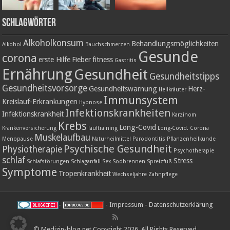
Schlagwörter
Alkoholkonsum
Behandlungsmöglichkeiten
Alkohol
Bauchschmerzen
Gesunde
corona
erste Hilfe
Fieber
fitness
Gastritis
Ernährung
Gesundheit
Gesundheitstipps
Gesundheitsvorsorge
Gesundheitswarnung
Herz-
Heilkräuter
Immunsystem
Kreislauf-Erkrankungen
Hypnose
Infektionskrankheiten
Infektionskrankheit
Karzinom
Krebs
Long-Covid
Krankenversicherung
lauftraining
Long-Covid. Corona
Muskelaufbau
Menopause
Naturheilmittel
Parodontitis
Pflanzenheilkunde
Psychische Gesundheit
Physiotherapie
Psychotherapie
schlaf
Stress
Schlafstörungen
Schlaganfall
Sex
Sodbrennen
Spreizfuß
Symptome
Tropenkrankheit
Wechseljahre
Zahnpflege
-
-
Impressum
-
Datenschutzerklärung
© Medizin-blog.net Copyright 2026, All Rights Reserved