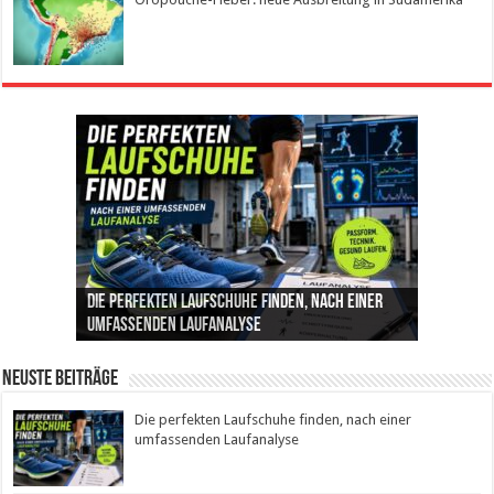
Die perfekten Laufschuhe finden, nach einer
Intelligente ZYCLE-Bikes: Indoor-Training mit
Insemination (IUI): Ablauf, Erfolgschancen und
Cannabis als Medizin: Wie es Schmerzen, Stress
Leben mit Inkontinenz: Tipps für mehr
umfassenden Laufanalyse
Präzision, Leistung und Vertrauen
Kosten im Überblick
und Schlaf im Alltag beeinflusst
Sicherheit im Alltag
Neuste Beiträge
Die perfekten Laufschuhe finden, nach einer
umfassenden Laufanalyse