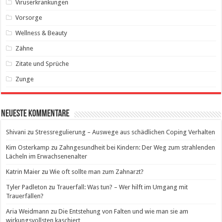
Viruserkrankungen
Vorsorge
Wellness & Beauty
Zähne
Zitate und Sprüche
Zunge
Neueste Kommentare
Shivani
zu
Stressregulierung – Auswege aus schädlichen Coping Verhalten
Kim Osterkamp
zu
Zahngesundheit bei Kindern: Der Weg zum strahlenden
Lächeln im Erwachsenenalter
Katrin Maier
zu
Wie oft sollte man zum Zahnarzt?
Tyler Padleton
zu
Trauerfall: Was tun? – Wer hilft im Umgang mit
Trauerfällen?
Aria Weidmann
zu
Die Entstehung von Falten und wie man sie am
wirkungsvollsten kaschiert