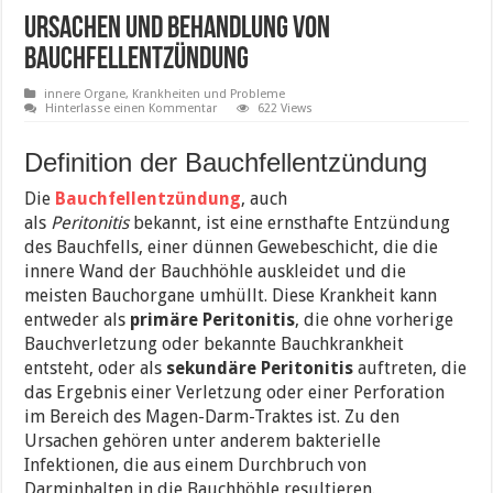
Ursachen und Behandlung von
Bauchfellentzündung
innere Organe
,
Krankheiten und Probleme
Hinterlasse einen Kommentar
622 Views
Definition der Bauchfellentzündung
Die
Bauchfellentzündung
, auch
als
Peritonitis
bekannt, ist eine ernsthafte Entzündung
des Bauchfells, einer dünnen Gewebeschicht, die die
innere Wand der Bauchhöhle auskleidet und die
meisten Bauchorgane umhüllt. Diese Krankheit kann
entweder als
primäre Peritonitis
, die ohne vorherige
Bauchverletzung oder bekannte Bauchkrankheit
entsteht, oder als
sekundäre Peritonitis
auftreten, die
das Ergebnis einer Verletzung oder einer Perforation
im Bereich des Magen-Darm-Traktes ist. Zu den
Ursachen gehören unter anderem bakterielle
Infektionen, die aus einem Durchbruch von
Darminhalten in die Bauchhöhle resultieren.