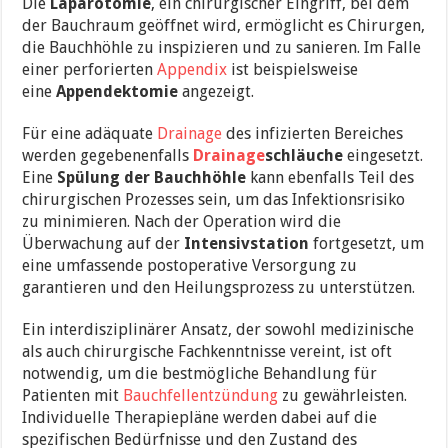
Die
Laparotomie
, ein chirurgischer Eingriff, bei dem
der Bauchraum geöffnet wird, ermöglicht es Chirurgen,
die Bauchhöhle zu inspizieren und zu sanieren. Im Falle
einer perforierten
Appendix
ist beispielsweise
eine
Appendektomie
angezeigt.
Für eine adäquate
Drainage
des infizierten Bereiches
werden gegebenenfalls
Drainage
schläuche
eingesetzt.
Eine
Spülung der Bauchhöhle
kann ebenfalls Teil des
chirurgischen Prozesses sein, um das Infektionsrisiko
zu minimieren. Nach der Operation wird die
Überwachung auf der
Intensivstation
fortgesetzt, um
eine umfassende postoperative Versorgung zu
garantieren und den Heilungsprozess zu unterstützen.
Ein interdisziplinärer Ansatz, der sowohl medizinische
als auch chirurgische Fachkenntnisse vereint, ist oft
notwendig, um die bestmögliche Behandlung für
Patienten mit
Bauchfellentzündung
zu gewährleisten.
Individuelle Therapiepläne werden dabei auf die
spezifischen Bedürfnisse und den Zustand des