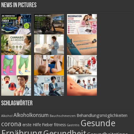
News in Pictures
Schlagwörter
Alkoholkonsum
Behandlungsmöglichkeiten
Alkohol
Bauchschmerzen
Gesunde
corona
erste Hilfe
Fieber
fitness
Gastritis
Ernährung
Gesundheit