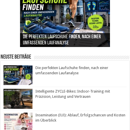
Die perfekten Laufschuhe finden, nach einer
Intelligente ZYCLE-Bikes: Indoor-Training mit
Insemination (IUI): Ablauf, Erfolgschancen und
Cannabis als Medizin: Wie es Schmerzen, Stress
Leben mit Inkontinenz: Tipps für mehr
umfassenden Laufanalyse
Präzision, Leistung und Vertrauen
Kosten im Überblick
und Schlaf im Alltag beeinflusst
Sicherheit im Alltag
Neuste Beiträge
Die perfekten Laufschuhe finden, nach einer
umfassenden Laufanalyse
Intelligente ZYCLE-Bikes: Indoor-Training mit
Präzision, Leistung und Vertrauen
Insemination (IUI): Ablauf, Erfolgschancen und Kosten
im Überblick