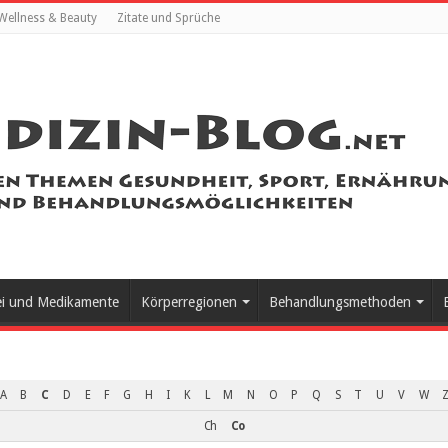
Wellness & Beauty
Zitate und Sprüche
ei und Medikamente
Körperregionen
Behandlungsmethoden
A
B
C
D
E
F
G
H
I
K
L
M
N
O
P
Q
S
T
U
V
W
Ch
Co