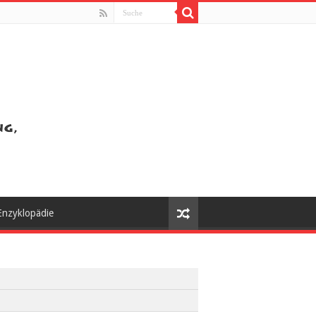
Enzyklopädie
Z