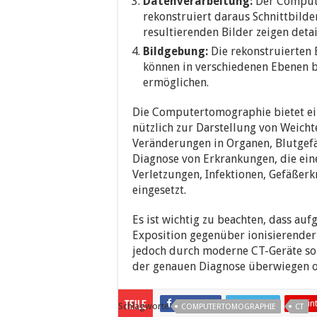
Datenverarbeitung:
Der Compute
rekonstruiert daraus Schnittbilde
resultierenden Bilder zeigen deta
Bildgebung:
Die rekonstruierten 
können in verschiedenen Ebenen b
ermöglichen.
Die Computertomographie bietet ei
nützlich zur Darstellung von Weicht
Veränderungen in Organen, Blutgefä
Diagnose von Erkrankungen, die ein
Verletzungen, Infektionen, Gefäßer
eingesetzt.
Es ist wichtig zu beachten, dass a
Exposition gegenüber ionisierender
jedoch durch moderne CT-Geräte so 
der genauen Diagnose überwiegen of
Facebook
Twitter
Pin
Teile
Schlagworte
COMPUTERTOMOGRAPHIE
CT