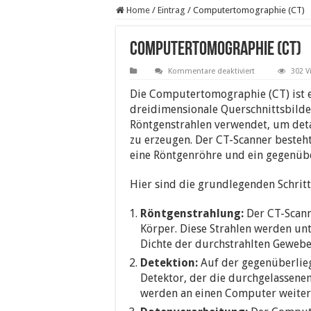
Home
/
Eintrag
/
Computertomographie (CT)
Computertomographie (CT)
für
Kommentare deaktiviert
302 V
Computertomo
(CT)
Die Computertomographie (CT) ist e
dreidimensionale Querschnittsbilder
Röntgenstrahlen verwendet, um deta
zu erzeugen. Der CT-Scanner besteh
eine Röntgenröhre und ein gegenübe
Hier sind die grundlegenden Schritt
Röntgenstrahlung:
Der CT-Scann
Körper. Diese Strahlen werden unt
Dichte der durchstrahlten Gewebe
Detektion:
Auf der gegenüberlieg
Detektor, der die durchgelassenen
werden an einen Computer weiterg