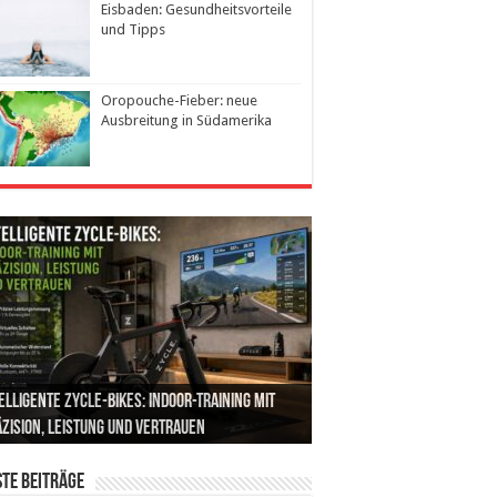
Eisbaden: Gesundheitsvorteile
und Tipps
Oropouche-Fieber: neue
Ausbreitung in Südamerika
 perfekten Laufschuhe finden, nach einer
elligente ZYCLE-Bikes: Indoor-Training mit
emination (IUI): Ablauf, Erfolgschancen und
nabis als Medizin: Wie es Schmerzen, Stress
en mit Inkontinenz: Tipps für mehr
fassenden Laufanalyse
zision, Leistung und Vertrauen
ten im Überblick
 Schlaf im Alltag beeinflusst
herheit im Alltag
te Beiträge