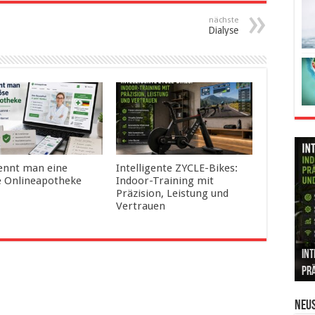
nächste
Dialyse
ennt man eine
Intelligente ZYCLE-Bikes:
e Onlineapotheke
Indoor-Training mit
Präzision, Leistung und
Vertrauen
Die
Int
Ins
Can
Leb
um
Prä
Kos
und
Sic
Neus