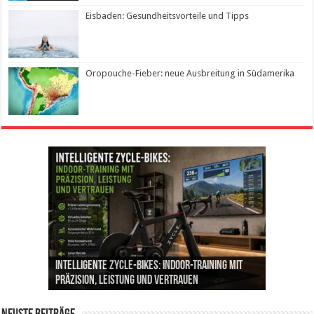
Eisbaden: Gesundheitsvorteile und Tipps
Oropouche-Fieber: neue Ausbreitung in Südamerika
Die perfekten Laufschuhe finden, nach einer
Intelligente ZYCLE-Bikes: Indoor-Training mit
Insemination (IUI): Ablauf, Erfolgschancen und
Cannabis als Medizin: Wie es Schmerzen, Stress
Leben mit Inkontinenz: Tipps für mehr
umfassenden Laufanalyse
Präzision, Leistung und Vertrauen
Kosten im Überblick
und Schlaf im Alltag beeinflusst
Sicherheit im Alltag