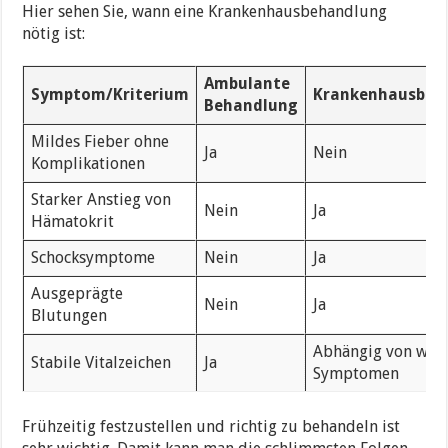
Hier sehen Sie, wann eine Krankenhausbehandlung
nötig ist:
Ambulante
Symptom/Kriterium
Krankenhausbeh
Behandlung
Mildes Fieber ohne
Ja
Nein
Komplikationen
Starker Anstieg von
Nein
Ja
Hämatokrit
Schocksymptome
Nein
Ja
Ausgeprägte
Nein
Ja
Blutungen
Abhängig von weit
Stabile Vitalzeichen
Ja
Symptomen
Frühzeitig festzustellen und richtig zu behandeln ist