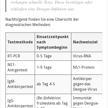
verlangen schnelle Tests. Diese bestätigen oder
schließen eine Dengue-Infektion aus.
Nachfolgend finden Sie eine Übersicht der
diagnostischen Methoden:
Einsatzzeitpunkt
Testmethode
nach
Nachweisziel
Symptombeginn
RT-PCR
0-5 Tage
Virus-RNA
NS1-
1-9 Tage
NS1-Protein
Antigentest
Antikörper
IgM-
ab Tag 4-5
gegen das
Antikörpertest
Dengue-Virus
(Re-)Infektion:
Immunität
IgG-
frühestens ab Tag
gegen Dengue-
Antikörpertest