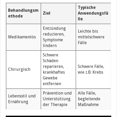
Typische
Behandlungsm
Ziel
Anwendungsfä
ethode
lle
Entzündung
Leichte bis
reduzieren,
Medikamentös
mittelschwere
Symptome
Fälle
lindern
Schwere
Schäden
reparieren,
Schwere Fälle,
Chirurgisch
krankhaftes
wie z.B. Krebs
Gewebe
entfernen
Prävention und
Alle Fälle,
Lebensstil und
Unterstützung
begleitende
Ernährung
der Therapie
Maßnahme