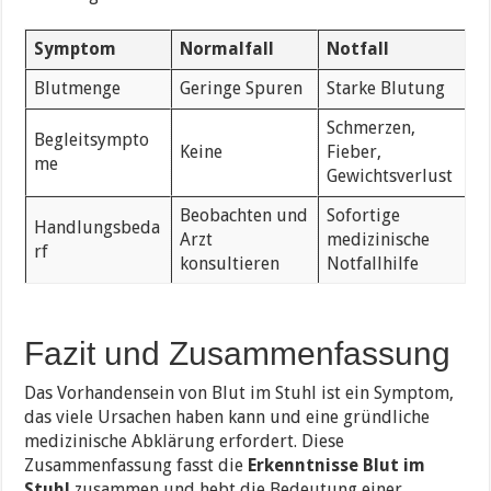
Symptom
Normalfall
Notfall
Blutmenge
Geringe Spuren
Starke Blutung
Schmerzen,
Begleitsympto
Keine
Fieber,
me
Gewichtsverlust
Beobachten und
Sofortige
Handlungsbeda
Arzt
medizinische
rf
konsultieren
Notfallhilfe
Fazit und Zusammenfassung
Das Vorhandensein von Blut im Stuhl ist ein Symptom,
das viele Ursachen haben kann und eine gründliche
medizinische Abklärung erfordert. Diese
Zusammenfassung fasst die
Erkenntnisse Blut im
Stuhl
zusammen und hebt die Bedeutung einer