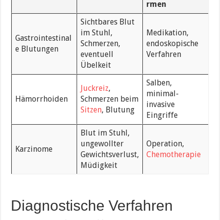
rmen
Sichtbares Blut
im Stuhl,
Medikation,
Gastrointestinal
Schmerzen,
endoskopische
e Blutungen
eventuell
Verfahren
Übelkeit
Salben,
Juckreiz
,
minimal-
Hämorrhoiden
Schmerzen beim
invasive
Sitzen
, Blutung
Eingriffe
Blut im Stuhl,
ungewollter
Operation,
Karzinome
Gewichtsverlust,
Chemotherapie
Müdigkeit
Diagnostische Verfahren