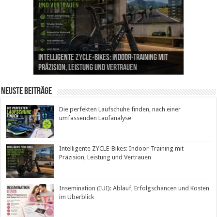
Die perfekten Laufschuhe finden, nach einer
Intelligente ZYCLE-Bikes: Indoor-Training mit
Insemination (IUI): Ablauf, Erfolgschancen und
Cannabis als Medizin: Wie es Schmerzen, Stress
Leben mit Inkontinenz: Tipps für mehr
umfassenden Laufanalyse
Präzision, Leistung und Vertrauen
Kosten im Überblick
und Schlaf im Alltag beeinflusst
Sicherheit im Alltag
Neuste Beiträge
Die perfekten Laufschuhe finden, nach einer
umfassenden Laufanalyse
Intelligente ZYCLE-Bikes: Indoor-Training mit
Präzision, Leistung und Vertrauen
Insemination (IUI): Ablauf, Erfolgschancen und Kosten
im Überblick