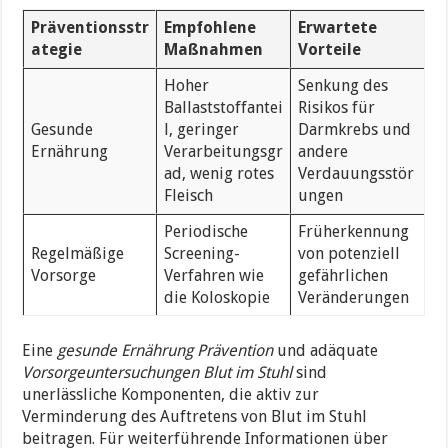
Präventionsstr
Empfohlene
Erwartete
ategie
Maßnahmen
Vorteile
Hoher
Senkung des
Ballaststoffantei
Risikos für
Gesunde
l, geringer
Darmkrebs und
Ernährung
Verarbeitungsgr
andere
ad, wenig rotes
Verdauungsstör
Fleisch
ungen
Periodische
Früherkennung
Regelmäßige
Screening-
von potenziell
Vorsorge
Verfahren wie
gefährlichen
die Koloskopie
Veränderungen
Eine
gesunde Ernährung Prävention
und adäquate
Vorsorgeuntersuchungen Blut im Stuhl
sind
unerlässliche Komponenten, die aktiv zur
Verminderung des Auftretens von Blut im Stuhl
beitragen. Für weiterführende Informationen über