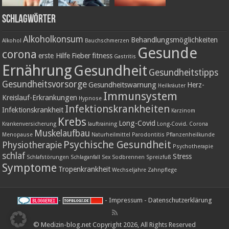
Schlagwörter
Alkoholkonsum
Behandlungsmöglichkeiten
Alkohol
Bauchschmerzen
Gesunde
corona
erste Hilfe
Fieber
fitness
Gastritis
Ernährung
Gesundheit
Gesundheitstipps
Gesundheitsvorsorge
Gesundheitswarnung
Herz-
Heilkräuter
Immunsystem
Kreislauf-Erkrankungen
Hypnose
Infektionskrankheiten
Infektionskrankheit
Karzinom
Krebs
Long-Covid
Krankenversicherung
lauftraining
Long-Covid. Corona
Muskelaufbau
Menopause
Naturheilmittel
Parodontitis
Pflanzenheilkunde
Psychische Gesundheit
Physiotherapie
Psychotherapie
schlaf
Stress
Schlafstörungen
Schlaganfall
Sex
Sodbrennen
Spreizfuß
Symptome
Tropenkrankheit
Wechseljahre
Zahnpflege
-
-
Impressum
-
Datenschutzerklärung
© Medizin-blog.net Copyright 2026, All Rights Reserved