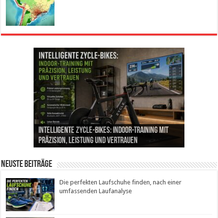
Die perfekten Laufschuhe finden, nach einer
Intelligente ZYCLE-Bikes: Indoor-Training mit
Insemination (IUI): Ablauf, Erfolgschancen und
Cannabis als Medizin: Wie es Schmerzen, Stress
Leben mit Inkontinenz: Tipps für mehr
umfassenden Laufanalyse
Präzision, Leistung und Vertrauen
Kosten im Überblick
und Schlaf im Alltag beeinflusst
Sicherheit im Alltag
Neuste Beiträge
Die perfekten Laufschuhe finden, nach einer
umfassenden Laufanalyse