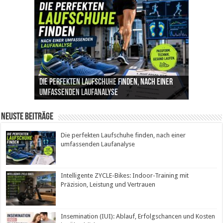
Die perfekten Laufschuhe finden, nach einer
Intelligente ZYCLE-Bikes: Indoor-Training mit
Insemination (IUI): Ablauf, Erfolgschancen und
Cannabis als Medizin: Wie es Schmerzen, Stress
Leben mit Inkontinenz: Tipps für mehr
umfassenden Laufanalyse
Präzision, Leistung und Vertrauen
Kosten im Überblick
und Schlaf im Alltag beeinflusst
Sicherheit im Alltag
Neuste Beiträge
Die perfekten Laufschuhe finden, nach einer
umfassenden Laufanalyse
Intelligente ZYCLE-Bikes: Indoor-Training mit
Präzision, Leistung und Vertrauen
Insemination (IUI): Ablauf, Erfolgschancen und Kosten