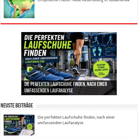
Die perfekten Laufschuhe finden, nach einer
Intelligente ZYCLE-Bikes: Indoor-Training mit
Insemination (IUI): Ablauf, Erfolgschancen und
Cannabis als Medizin: Wie es Schmerzen, Stress
Leben mit Inkontinenz: Tipps für mehr
umfassenden Laufanalyse
Präzision, Leistung und Vertrauen
Kosten im Überblick
und Schlaf im Alltag beeinflusst
Sicherheit im Alltag
Neuste Beiträge
Die perfekten Laufschuhe finden, nach einer
umfassenden Laufanalyse