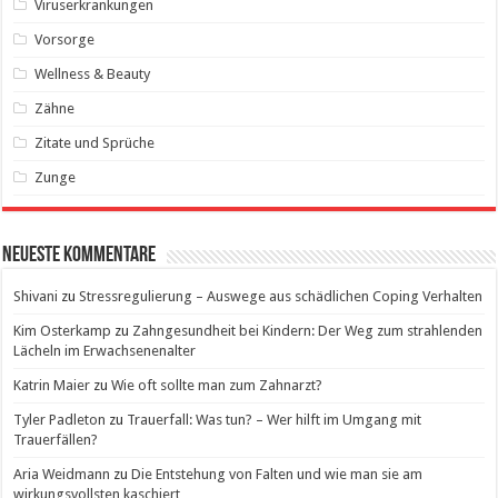
Viruserkrankungen
Vorsorge
Wellness & Beauty
Zähne
Zitate und Sprüche
Zunge
Neueste Kommentare
Shivani
zu
Stressregulierung – Auswege aus schädlichen Coping Verhalten
Kim Osterkamp
zu
Zahngesundheit bei Kindern: Der Weg zum strahlenden
Lächeln im Erwachsenenalter
Katrin Maier
zu
Wie oft sollte man zum Zahnarzt?
Tyler Padleton
zu
Trauerfall: Was tun? – Wer hilft im Umgang mit
Trauerfällen?
Aria Weidmann
zu
Die Entstehung von Falten und wie man sie am
wirkungsvollsten kaschiert