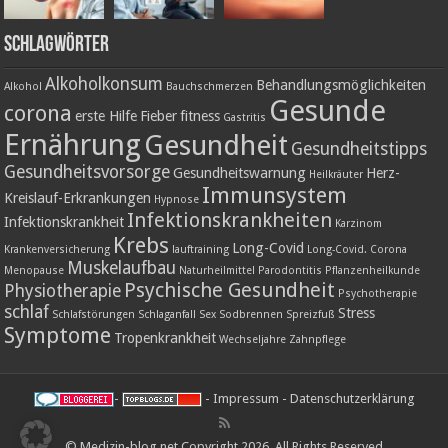
Schlagwörter
Alkoholkonsum
Behandlungsmöglichkeiten
Alkohol
Bauchschmerzen
Gesunde
corona
erste Hilfe
Fieber
fitness
Gastritis
Ernährung
Gesundheit
Gesundheitstipps
Gesundheitsvorsorge
Gesundheitswarnung
Herz-
Heilkräuter
Immunsystem
Kreislauf-Erkrankungen
Hypnose
Infektionskrankheiten
Infektionskrankheit
Karzinom
Krebs
Long-Covid
Krankenversicherung
lauftraining
Long-Covid. Corona
Muskelaufbau
Menopause
Naturheilmittel
Parodontitis
Pflanzenheilkunde
Psychische Gesundheit
Physiotherapie
Psychotherapie
schlaf
Stress
Schlafstörungen
Schlaganfall
Sex
Sodbrennen
Spreizfuß
Symptome
Tropenkrankheit
Wechseljahre
Zahnpflege
-
-
Impressum
-
Datenschutzerklärung
© Medizin-blog.net Copyright 2026, All Rights Reserved