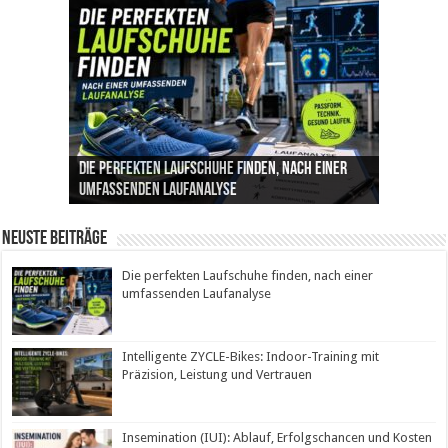
Die perfekten Laufschuhe finden, nach einer
Intelligente ZYCLE-Bikes: Indoor-Training mit
Insemination (IUI): Ablauf, Erfolgschancen und
Cannabis als Medizin: Wie es Schmerzen, Stress
Leben mit Inkontinenz: Tipps für mehr
umfassenden Laufanalyse
Präzision, Leistung und Vertrauen
Kosten im Überblick
und Schlaf im Alltag beeinflusst
Sicherheit im Alltag
Neuste Beiträge
Die perfekten Laufschuhe finden, nach einer
umfassenden Laufanalyse
Intelligente ZYCLE-Bikes: Indoor-Training mit
Präzision, Leistung und Vertrauen
Insemination (IUI): Ablauf, Erfolgschancen und Kosten