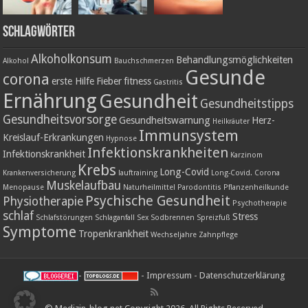
Schlagwörter
Alkoholkonsum
Behandlungsmöglichkeiten
Alkohol
Bauchschmerzen
Gesunde
corona
erste Hilfe
Fieber
fitness
Gastritis
Ernährung
Gesundheit
Gesundheitstipps
Gesundheitsvorsorge
Gesundheitswarnung
Herz-
Heilkräuter
Immunsystem
Kreislauf-Erkrankungen
Hypnose
Infektionskrankheiten
Infektionskrankheit
Karzinom
Krebs
Long-Covid
Krankenversicherung
lauftraining
Long-Covid. Corona
Muskelaufbau
Menopause
Naturheilmittel
Parodontitis
Pflanzenheilkunde
Psychische Gesundheit
Physiotherapie
Psychotherapie
schlaf
Stress
Schlafstörungen
Schlaganfall
Sex
Sodbrennen
Spreizfuß
Symptome
Tropenkrankheit
Wechseljahre
Zahnpflege
-
-
Impressum
-
Datenschutzerklärung