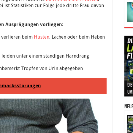
 ist Statistiken zur Folge jede dritte Frau davon
en Ausprägungen vorliegen:
n verlieren beim
Husten
, Lachen oder beim Heben
n leiden unter einem ständigen Harndrang
unbemerkt Tropfen von Urin abgegeben
Die
Int
Ins
Can
Leb
chmacksstörungen
um
Prä
Kos
und
Sic
Neus