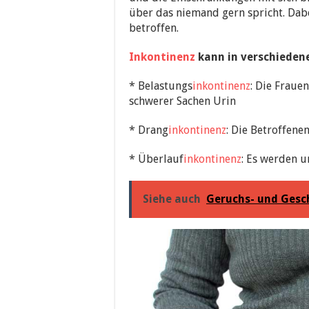
über das niemand gern spricht. Dabei
betroffen.
Inkontinenz
kann in verschieden
* Belastungs
inkontinenz
: Die Fraue
schwerer Sachen Urin
* Drang
inkontinenz
: Die Betroffene
* Überlauf
inkontinenz
: Es werden 
Siehe auch
Geruchs- und Ges