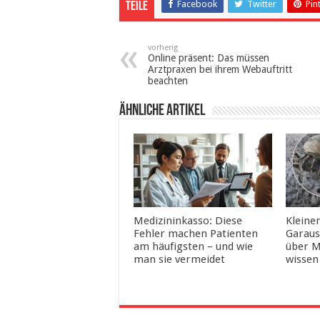
Facebook
Twitter
Pin
Teile
vorherig
Online präsent: Das müssen
Arztpraxen bei ihrem Webauftritt
beachten
ähnliche Artikel
Medizininkasso: Diese
Kleine
Fehler machen Patienten
Garaus
am häufigsten – und wie
über M
man sie vermeidet
wissen