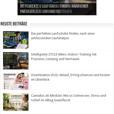
Die perfekten Laufschuhe finden, nach einer
Intelligente ZYCLE-Bikes: Indoor-Training mit
Insemination (IUI): Ablauf, Erfolgschancen und
Cannabis als Medizin: Wie es Schmerzen, Stress
Leben mit Inkontinenz: Tipps für mehr
umfassenden Laufanalyse
Präzision, Leistung und Vertrauen
Kosten im Überblick
und Schlaf im Alltag beeinflusst
Sicherheit im Alltag
Neuste Beiträge
Die perfekten Laufschuhe finden, nach einer
umfassenden Laufanalyse
Intelligente ZYCLE-Bikes: Indoor-Training mit
Präzision, Leistung und Vertrauen
Insemination (IUI): Ablauf, Erfolgschancen und Kosten
im Überblick
Cannabis als Medizin: Wie es Schmerzen, Stress und
Schlaf im Alltag beeinflusst