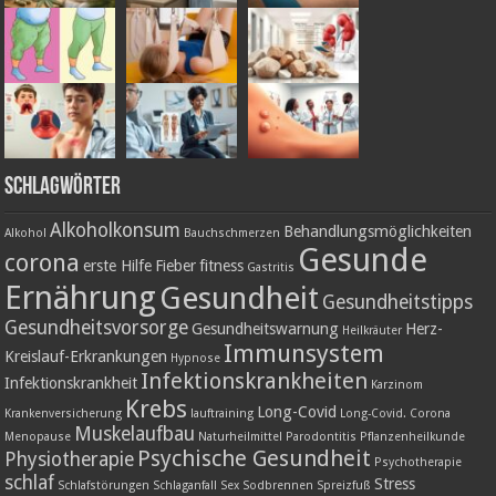
Schlagwörter
Alkoholkonsum
Behandlungsmöglichkeiten
Alkohol
Bauchschmerzen
Gesunde
corona
erste Hilfe
Fieber
fitness
Gastritis
Ernährung
Gesundheit
Gesundheitstipps
Gesundheitsvorsorge
Gesundheitswarnung
Herz-
Heilkräuter
Immunsystem
Kreislauf-Erkrankungen
Hypnose
Infektionskrankheiten
Infektionskrankheit
Karzinom
Krebs
Long-Covid
Krankenversicherung
lauftraining
Long-Covid. Corona
Muskelaufbau
Menopause
Naturheilmittel
Parodontitis
Pflanzenheilkunde
Psychische Gesundheit
Physiotherapie
Psychotherapie
schlaf
Stress
Schlafstörungen
Schlaganfall
Sex
Sodbrennen
Spreizfuß