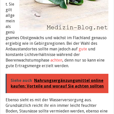
t. Sie
gilt
allge
mein
als
genü
gsames Obstgewächs und wächst im Flachland genauso
ergiebig wie in Gebirgsregionen. Bei der Wahl des
Anbaustandortes sollte man jedoch auf
gute
und
konstante Lichtverhältnisse während der
Beerenwachstumsphase
achten
, denn nur so kann eine
gute Ertragsmenge erzielt werden.
Siehe auch
Nahrungsergänzungsmittel online
kaufen: Vorteile und worauf Sie achten sollten
Ebenso sieht es mit der Wasserversorgung aus.
Grundsätzlich reicht ihr ein immer leicht feuchter
Boden, Staunässe sollte vermieden werden, ebenso eine