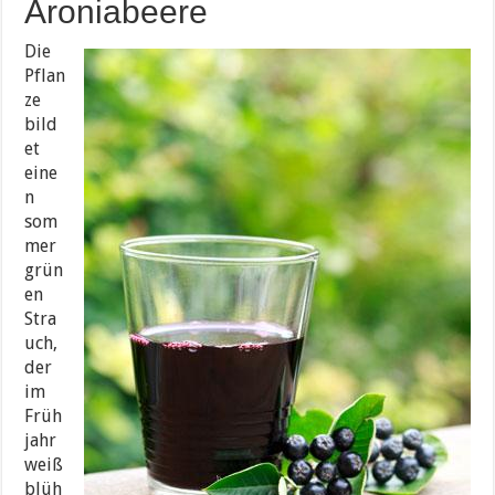
Aroniabeere
Die
Pflan
ze
bild
et
eine
n
som
mer
grün
en
Stra
uch,
der
im
Früh
jahr
weiß
blüh