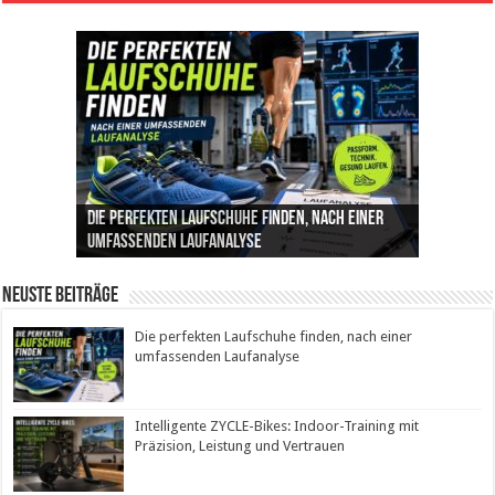
Die perfekten Laufschuhe finden, nach einer
Intelligente ZYCLE-Bikes: Indoor-Training mit
Insemination (IUI): Ablauf, Erfolgschancen und
Cannabis als Medizin: Wie es Schmerzen, Stress
Leben mit Inkontinenz: Tipps für mehr
umfassenden Laufanalyse
Präzision, Leistung und Vertrauen
Kosten im Überblick
und Schlaf im Alltag beeinflusst
Sicherheit im Alltag
Neuste Beiträge
Die perfekten Laufschuhe finden, nach einer
umfassenden Laufanalyse
Intelligente ZYCLE-Bikes: Indoor-Training mit
Präzision, Leistung und Vertrauen