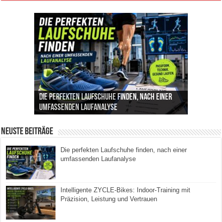
Die perfekten Laufschuhe finden, nach einer
Intelligente ZYCLE-Bikes: Indoor-Training mit
Insemination (IUI): Ablauf, Erfolgschancen und
Cannabis als Medizin: Wie es Schmerzen, Stress
Leben mit Inkontinenz: Tipps für mehr
umfassenden Laufanalyse
Präzision, Leistung und Vertrauen
Kosten im Überblick
und Schlaf im Alltag beeinflusst
Sicherheit im Alltag
Neuste Beiträge
Die perfekten Laufschuhe finden, nach einer
umfassenden Laufanalyse
Intelligente ZYCLE-Bikes: Indoor-Training mit
Präzision, Leistung und Vertrauen