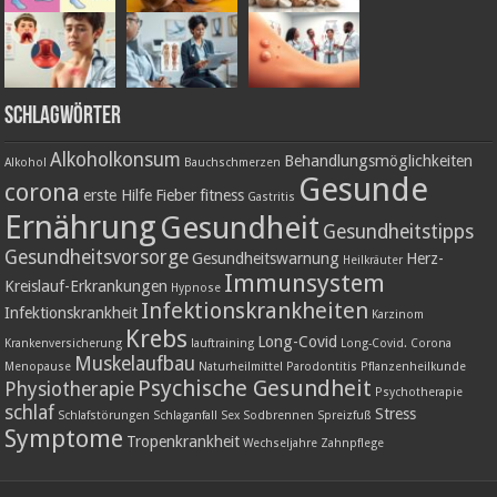
Schlagwörter
Alkoholkonsum
Behandlungsmöglichkeiten
Alkohol
Bauchschmerzen
Gesunde
corona
erste Hilfe
Fieber
fitness
Gastritis
Ernährung
Gesundheit
Gesundheitstipps
Gesundheitsvorsorge
Gesundheitswarnung
Herz-
Heilkräuter
Immunsystem
Kreislauf-Erkrankungen
Hypnose
Infektionskrankheiten
Infektionskrankheit
Karzinom
Krebs
Long-Covid
Krankenversicherung
lauftraining
Long-Covid. Corona
Muskelaufbau
Menopause
Naturheilmittel
Parodontitis
Pflanzenheilkunde
Psychische Gesundheit
Physiotherapie
Psychotherapie
schlaf
Stress
Schlafstörungen
Schlaganfall
Sex
Sodbrennen
Spreizfuß
Symptome
Tropenkrankheit
Wechseljahre
Zahnpflege