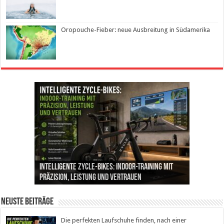
Oropouche-Fieber: neue Ausbreitung in Südamerika
Die perfekten Laufschuhe finden, nach einer
Intelligente ZYCLE-Bikes: Indoor-Training mit
Insemination (IUI): Ablauf, Erfolgschancen und
Cannabis als Medizin: Wie es Schmerzen, Stress
Leben mit Inkontinenz: Tipps für mehr
umfassenden Laufanalyse
Präzision, Leistung und Vertrauen
Kosten im Überblick
und Schlaf im Alltag beeinflusst
Sicherheit im Alltag
Neuste Beiträge
Die perfekten Laufschuhe finden, nach einer