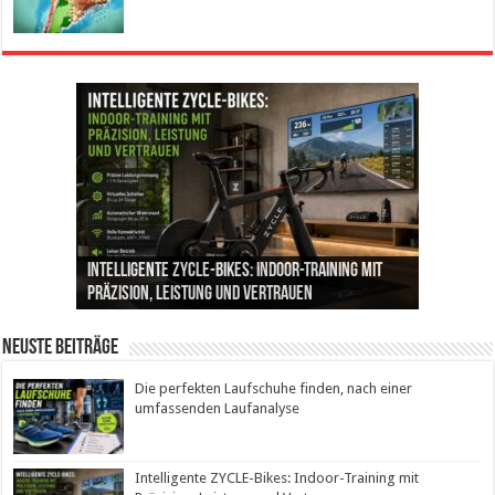
Die perfekten Laufschuhe finden, nach einer
Intelligente ZYCLE-Bikes: Indoor-Training mit
Insemination (IUI): Ablauf, Erfolgschancen und
Cannabis als Medizin: Wie es Schmerzen, Stress
Leben mit Inkontinenz: Tipps für mehr
umfassenden Laufanalyse
Präzision, Leistung und Vertrauen
Kosten im Überblick
und Schlaf im Alltag beeinflusst
Sicherheit im Alltag
Neuste Beiträge
Die perfekten Laufschuhe finden, nach einer
umfassenden Laufanalyse
Intelligente ZYCLE-Bikes: Indoor-Training mit