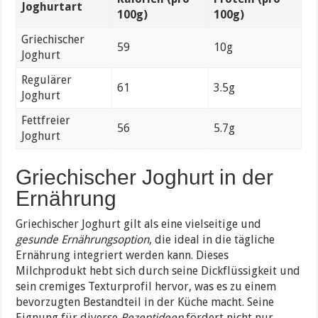
Joghurtart
100g)
100g)
Griechischer
59
10g
Joghurt
Regulärer
61
3.5g
Joghurt
Fettfreier
56
5.7g
Joghurt
Griechischer Joghurt in der
Ernährung
Griechischer Joghurt gilt als eine vielseitige und
gesunde Ernährungsoption
, die ideal in die tägliche
Ernährung integriert werden kann. Dieses
Milchprodukt hebt sich durch seine Dickflüssigkeit und
sein cremiges Texturprofil hervor, was es zu einem
bevorzugten Bestandteil in der Küche macht. Seine
Eignung für diverse
Rezeptideen
fördert nicht nur