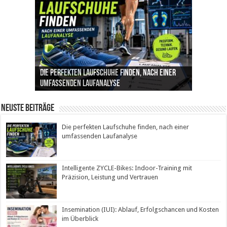
Die perfekten Laufschuhe finden, nach einer
Intelligente ZYCLE-Bikes: Indoor-Training mit
Insemination (IUI): Ablauf, Erfolgschancen und
Cannabis als Medizin: Wie es Schmerzen, Stress
Leben mit Inkontinenz: Tipps für mehr
umfassenden Laufanalyse
Präzision, Leistung und Vertrauen
Kosten im Überblick
und Schlaf im Alltag beeinflusst
Sicherheit im Alltag
Neuste Beiträge
Die perfekten Laufschuhe finden, nach einer
umfassenden Laufanalyse
Intelligente ZYCLE-Bikes: Indoor-Training mit
Präzision, Leistung und Vertrauen
Insemination (IUI): Ablauf, Erfolgschancen und Kosten
im Überblick