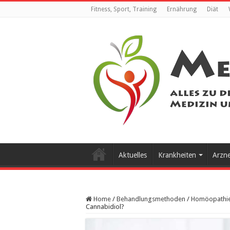
Fitness, Sport, Training
Ernährung
Diät
Aktuelles
Krankheiten
Arzn
Home
/
Behandlungsmethoden
/
Homöopathi
Cannabidiol?