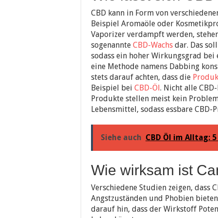
CBD kann in Form von verschiedene
Beispiel Aromaöle oder Kosmetikpro
Vaporizer verdampft werden, stehen 
sogenannte
CBD-Wachs
dar. Das sol
sodass ein hoher Wirkungsgrad bei e
eine Methode namens Dabbing konsum
stets darauf achten, dass die
Produk
Beispiel bei
CBD-Öl
. Nicht alle CBD
Produkte stellen meist kein Problem
Lebensmittel, sodass essbare CBD-Pr
Siehe auch
CBD Öl im Alltag:
Wie wirksam ist Ca
Verschiedene Studien zeigen, dass 
Angstzuständen und Phobien bieten
darauf hin, dass der Wirkstoff Pote