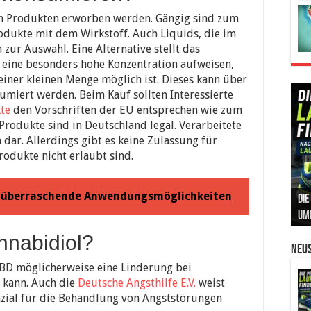
n Produkten erworben werden. Gängig sind zum
dukte mit dem Wirkstoff. Auch Liquids, die im
zur Auswahl. Eine Alternative stellt das
l eine besonders hohe Konzentration aufweisen,
iner kleinen Menge möglich ist. Dieses kann über
iert werden. Beim Kauf sollten Interessierte
te
den Vorschriften der EU entsprechen wie zum
-Produkte sind in Deutschland legal. Verarbeitete
 dar. Allerdings gibt es keine Zulassung für
odukte nicht erlaubt sind.
 5 überraschende Anwendungsmöglichkeiten
Die
Int
Ins
Can
Leb
um
Prä
Kos
und
Sic
nnabidiol?
Neus
CBD möglicherweise eine Linderung bei
 kann. Auch die
Deutsche Angsthilfe E.V.
weist
nzial für die Behandlung von Angststörungen