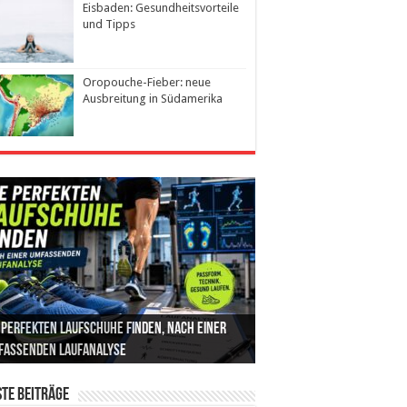
Eisbaden: Gesundheitsvorteile
und Tipps
Oropouche-Fieber: neue
Ausbreitung in Südamerika
 perfekten Laufschuhe finden, nach einer
elligente ZYCLE-Bikes: Indoor-Training mit
emination (IUI): Ablauf, Erfolgschancen und
nabis als Medizin: Wie es Schmerzen, Stress
en mit Inkontinenz: Tipps für mehr
fassenden Laufanalyse
zision, Leistung und Vertrauen
ten im Überblick
 Schlaf im Alltag beeinflusst
herheit im Alltag
te Beiträge