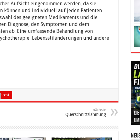
icher Aufsicht eingenommen werden, da sie
 können und individuell auf jeden Patienten
swahl des geeigneten Medikaments und die
schen Diagnose, den Symptomen und dem
nten ab. Eine umfassende Behandlung von
sychotherapie, Lebensstiländerungen und andere
terest
nächste
Die
Int
Ins
Can
Leb
Querschnittslähmung
um
Prä
Kos
und
Sic
Neus