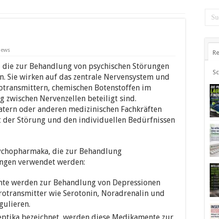
iews
Re
ka
die zur Behandlung von psychischen Störungen
S
. Sie wirken auf das zentrale Nervensystem und
otransmittern, chemischen Botenstoffen im
g zwischen Nervenzellen beteiligt sind.
tern oder anderen medizinischen Fachkräften
t der Störung und den individuellen Bedürfnissen
sychopharmaka, die zur Behandlung
ungen verwendet werden:
nte werden zur Behandlung von Depressionen
urotransmitter wie Serotonin, Noradrenalin und
ulieren.
leptika bezeichnet, werden diese Medikamente zur