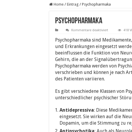
Home
/
Eintrag
/
Psychopharmaka
Psychopharmaka
für
Kommentare deaktiviert
418 V
Psychopharma
Psychopharmaka sind Medikamente, 
und Erkrankungen eingesetzt werden
beeinflussen die Funktion von Neur
Gehirn, die an der Signalübertragun
Psychopharmaka werden von Psychia
verschrieben und können je nach Ar
des Patienten variieren.
Es gibt verschiedene Klassen von P
unterschiedlicher psychischer Stör
Antidepressiva
: Diese Medikame
eingesetzt. Sie wirken auf die Ne
Dopamin, um die Stimmung zu reg
Antipsychotika
: Auch als Neuro