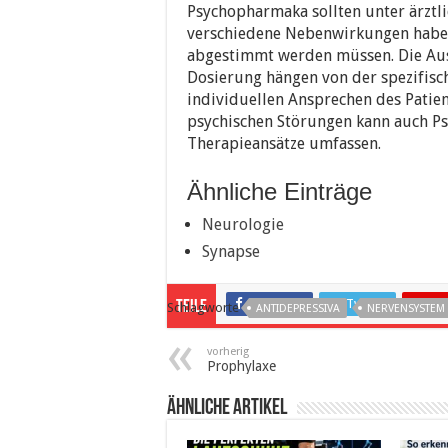
Psychopharmaka sollten unter ärztl
verschiedene Nebenwirkungen haben
abgestimmt werden müssen. Die Au
Dosierung hängen von der spezifi
individuellen Ansprechen des Patie
psychischen Störungen kann auch P
Therapieansätze umfassen.
Ähnliche Einträge
Neurologie
Synapse
Facebook
Twitter
Pin
Teile
Schlagworte
ANTIDEPRESSIVA
NERVENSYSTEM
vorherig
Prophylaxe
ähnliche Artikel