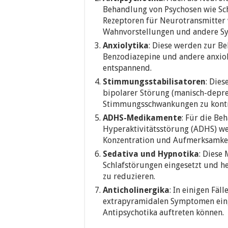
Behandlung von Psychosen wie Schi
Rezeptoren für Neurotransmitter
Wahnvorstellungen und andere Sy
Anxiolytika
: Diese werden zur B
Benzodiazepine und andere anxio
entspannend.
Stimmungsstabilisatoren
: Die
bipolarer Störung (manisch-depre
Stimmungsschwankungen zu kontr
ADHS-Medikamente
: Für die Be
Hyperaktivitätsstörung (ADHS) we
Konzentration und Aufmerksamkei
Sedativa und Hypnotika
: Diese
Schlafstörungen eingesetzt und he
zu reduzieren.
Anticholinergika
: In einigen Fä
extrapyramidalen Symptomen eing
Antipsychotika auftreten können.