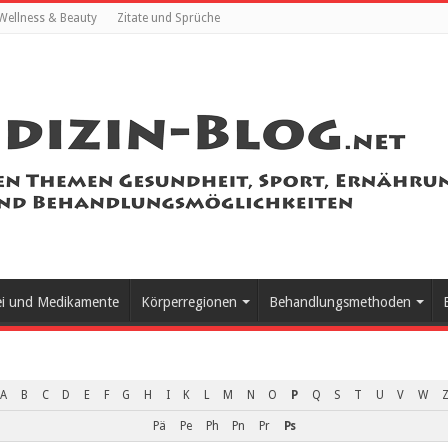
Wellness & Beauty
Zitate und Sprüche
ei und Medikamente
Körperregionen
Behandlungsmethoden
A
B
C
D
E
F
G
H
I
K
L
M
N
O
P
Q
S
T
U
V
W
Z
Pä
Pe
Ph
Pn
Pr
Ps