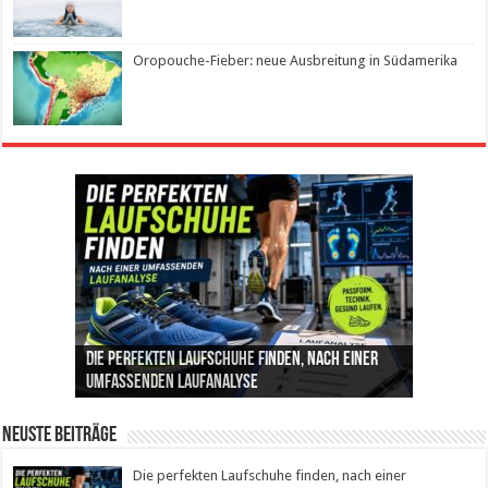
Oropouche-Fieber: neue Ausbreitung in Südamerika
Die perfekten Laufschuhe finden, nach einer
Intelligente ZYCLE-Bikes: Indoor-Training mit
Insemination (IUI): Ablauf, Erfolgschancen und
Cannabis als Medizin: Wie es Schmerzen, Stress
Leben mit Inkontinenz: Tipps für mehr
umfassenden Laufanalyse
Präzision, Leistung und Vertrauen
Kosten im Überblick
und Schlaf im Alltag beeinflusst
Sicherheit im Alltag
Neuste Beiträge
Die perfekten Laufschuhe finden, nach einer