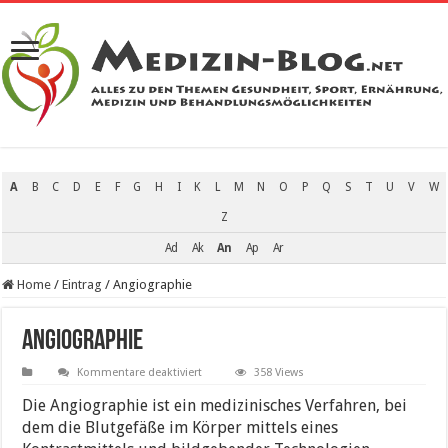
A
B
C
D
E
F
G
H
I
K
L
M
N
O
P
Q
S
T
U
V
W
Z
Ad
Ak
An
Ap
Ar
Home
/
Eintrag
/
Angiographie
Angiographie
für
Kommentare deaktiviert
358 Views
Angiographie
Die Angiographie ist ein medizinisches Verfahren, bei
dem die Blutgefäße im Körper mittels eines