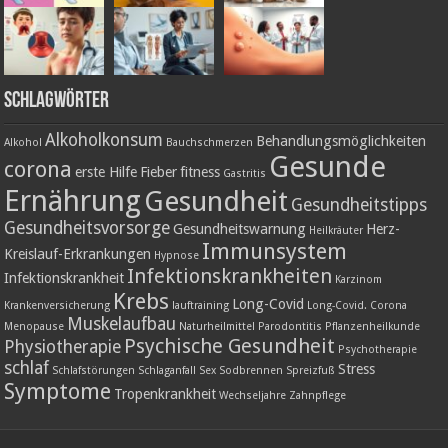
Schlagwörter
Alkoholkonsum
Behandlungsmöglichkeiten
Alkohol
Bauchschmerzen
Gesunde
corona
erste Hilfe
Fieber
fitness
Gastritis
Ernährung
Gesundheit
Gesundheitstipps
Gesundheitsvorsorge
Gesundheitswarnung
Herz-
Heilkräuter
Immunsystem
Kreislauf-Erkrankungen
Hypnose
Infektionskrankheiten
Infektionskrankheit
Karzinom
Krebs
Long-Covid
Krankenversicherung
lauftraining
Long-Covid. Corona
Muskelaufbau
Menopause
Naturheilmittel
Parodontitis
Pflanzenheilkunde
Psychische Gesundheit
Physiotherapie
Psychotherapie
schlaf
Stress
Schlafstörungen
Schlaganfall
Sex
Sodbrennen
Spreizfuß
Symptome
Tropenkrankheit
Wechseljahre
Zahnpflege