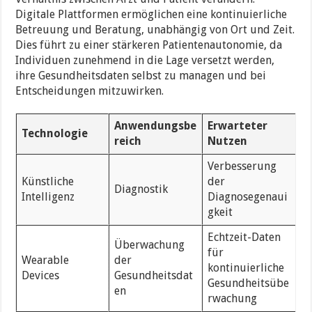
Digitale Plattformen ermöglichen eine kontinuierliche
Betreuung und Beratung, unabhängig von Ort und Zeit.
Dies führt zu einer stärkeren Patientenautonomie, da
Individuen zunehmend in die Lage versetzt werden,
ihre Gesundheitsdaten selbst zu managen und bei
Entscheidungen mitzuwirken.
Anwendungsbe
Erwarteter
Technologie
reich
Nutzen
Verbesserung
Künstliche
der
Diagnostik
Intelligenz
Diagnosegenaui
gkeit
Echtzeit-Daten
Überwachung
für
Wearable
der
kontinuierliche
Devices
Gesundheitsdat
Gesundheitsübe
en
rwachung