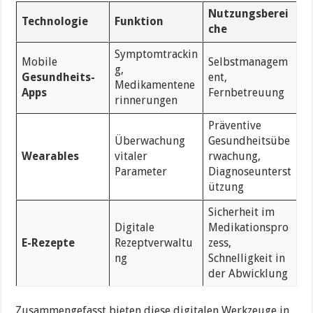
Nutzungsberei
Technologie
Funktion
che
Symptomtrackin
Mobile
Selbstmanagem
g,
Gesundheits-
ent,
Medikamentene
Apps
Fernbetreuung
rinnerungen
Präventive
Überwachung
Gesundheitsübe
Wearables
vitaler
rwachung,
Parameter
Diagnoseunterst
ützung
Sicherheit im
Digitale
Medikationspro
E-Rezepte
Rezeptverwaltu
zess,
ng
Schnelligkeit in
der Abwicklung
Zusammengefasst bieten diese digitalen Werkzeuge in