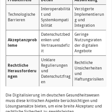
Interoperabilitä
Verzögerte
Technologische
t und
Implementierun
Barrieren
Systemkompati
g und
bilität
Integration
Datenschutzbed
Geringe
Akzeptanzprob
enken und
Nutzungsraten
leme
Vertrauensdefiz
der digitalen
it
Angebote
Unklare
Rechtliche
Rechtliche
Regulierungen
Unsicherheiten
Herausforderu
und
und
ngen
Datenschutzfrag
Haftungsrisiken
en
Die Digitalisierung im deutschen Gesundheitswesen
muss diese kritischen Aspekte berücksichtigen und
Lösungsansätze bieten, um eine breite Akzeptanz und
rechtliche Sicherheit zu gewährleisten.