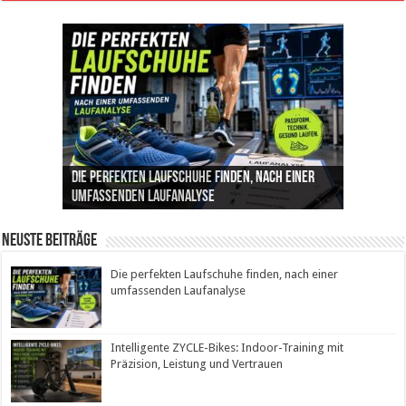
Die perfekten Laufschuhe finden, nach einer
Intelligente ZYCLE-Bikes: Indoor-Training mit
Insemination (IUI): Ablauf, Erfolgschancen und
Cannabis als Medizin: Wie es Schmerzen, Stress
Leben mit Inkontinenz: Tipps für mehr
umfassenden Laufanalyse
Präzision, Leistung und Vertrauen
Kosten im Überblick
und Schlaf im Alltag beeinflusst
Sicherheit im Alltag
Neuste Beiträge
Die perfekten Laufschuhe finden, nach einer
umfassenden Laufanalyse
Intelligente ZYCLE-Bikes: Indoor-Training mit
Präzision, Leistung und Vertrauen