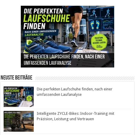
Die perfekten Laufschuhe finden, nach einer
Intelligente ZYCLE-Bikes: Indoor-Training mit
Insemination (IUI): Ablauf, Erfolgschancen und
Cannabis als Medizin: Wie es Schmerzen, Stress
Leben mit Inkontinenz: Tipps für mehr
umfassenden Laufanalyse
Präzision, Leistung und Vertrauen
Kosten im Überblick
und Schlaf im Alltag beeinflusst
Sicherheit im Alltag
Neuste Beiträge
Die perfekten Laufschuhe finden, nach einer
umfassenden Laufanalyse
Intelligente ZYCLE-Bikes: Indoor-Training mit
Präzision, Leistung und Vertrauen