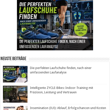
Die perfekten Laufschuhe finden, nach einer
Intelligente ZYCLE-Bikes: Indoor-Training mit
Insemination (IUI): Ablauf, Erfolgschancen und
Cannabis als Medizin: Wie es Schmerzen, Stress
Leben mit Inkontinenz: Tipps für mehr
umfassenden Laufanalyse
Präzision, Leistung und Vertrauen
Kosten im Überblick
und Schlaf im Alltag beeinflusst
Sicherheit im Alltag
Neuste Beiträge
Die perfekten Laufschuhe finden, nach einer
umfassenden Laufanalyse
Intelligente ZYCLE-Bikes: Indoor-Training mit
Präzision, Leistung und Vertrauen
Insemination (IUI): Ablauf, Erfolgschancen und Kosten