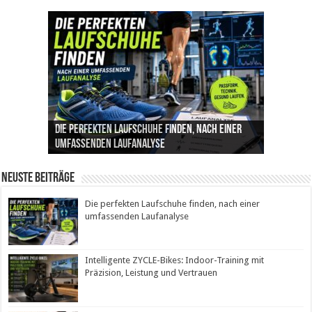
Die perfekten Laufschuhe finden, nach einer
Intelligente ZYCLE-Bikes: Indoor-Training mit
Insemination (IUI): Ablauf, Erfolgschancen und
Cannabis als Medizin: Wie es Schmerzen, Stress
Leben mit Inkontinenz: Tipps für mehr
umfassenden Laufanalyse
Präzision, Leistung und Vertrauen
Kosten im Überblick
und Schlaf im Alltag beeinflusst
Sicherheit im Alltag
Neuste Beiträge
Die perfekten Laufschuhe finden, nach einer
umfassenden Laufanalyse
Intelligente ZYCLE-Bikes: Indoor-Training mit
Präzision, Leistung und Vertrauen