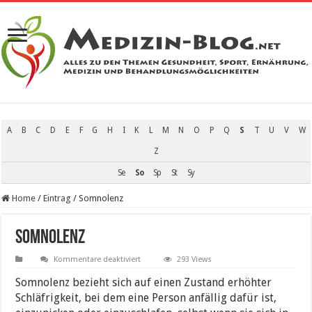
A
B
C
D
E
F
G
H
I
K
L
M
N
O
P
Q
S
T
U
V
W
Z
Se
So
Sp
St
Sy
Home
/
Eintrag
/
Somnolenz
Somnolenz
für
Kommentare deaktiviert
293 Views
Somnolenz
Somnolenz bezieht sich auf einen Zustand erhöhter
Schläfrigkeit, bei dem eine Person anfällig dafür ist,