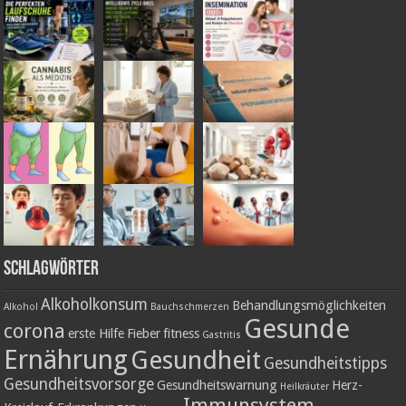
Schlagwörter
Alkoholkonsum
Behandlungsmöglichkeiten
Alkohol
Bauchschmerzen
Gesunde
corona
erste Hilfe
Fieber
fitness
Gastritis
Ernährung
Gesundheit
Gesundheitstipps
Gesundheitsvorsorge
Gesundheitswarnung
Herz-
Heilkräuter
Immunsystem