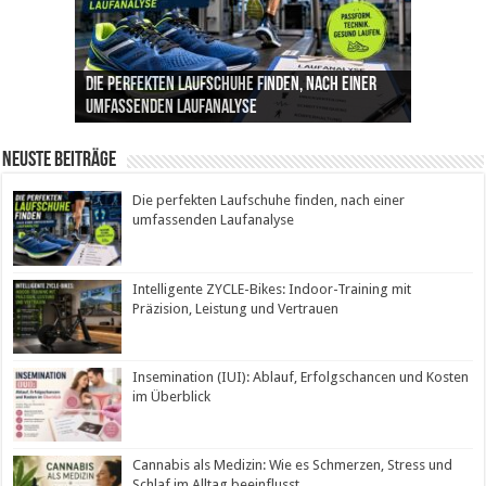
Die perfekten Laufschuhe finden, nach einer
Intelligente ZYCLE-Bikes: Indoor-Training mit
Insemination (IUI): Ablauf, Erfolgschancen und
Cannabis als Medizin: Wie es Schmerzen, Stress
Leben mit Inkontinenz: Tipps für mehr
umfassenden Laufanalyse
Präzision, Leistung und Vertrauen
Kosten im Überblick
und Schlaf im Alltag beeinflusst
Sicherheit im Alltag
Neuste Beiträge
Die perfekten Laufschuhe finden, nach einer
umfassenden Laufanalyse
Intelligente ZYCLE-Bikes: Indoor-Training mit
Präzision, Leistung und Vertrauen
Insemination (IUI): Ablauf, Erfolgschancen und Kosten
im Überblick
Cannabis als Medizin: Wie es Schmerzen, Stress und
Schlaf im Alltag beeinflusst