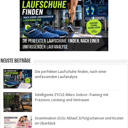
Die perfekten Laufschuhe finden, nach einer
Intelligente ZYCLE-Bikes: Indoor-Training mit
Insemination (IUI): Ablauf, Erfolgschancen und
Cannabis als Medizin: Wie es Schmerzen, Stress
Leben mit Inkontinenz: Tipps für mehr
umfassenden Laufanalyse
Präzision, Leistung und Vertrauen
Kosten im Überblick
und Schlaf im Alltag beeinflusst
Sicherheit im Alltag
Neuste Beiträge
Die perfekten Laufschuhe finden, nach einer
umfassenden Laufanalyse
Intelligente ZYCLE-Bikes: Indoor-Training mit
Präzision, Leistung und Vertrauen
Insemination (IUI): Ablauf, Erfolgschancen und Kosten
im Überblick