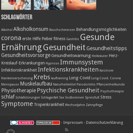
Schlagwörter
Alkoholkonsum
Behandlungsmöglichkeiten
Alkohol
Bauchschmerzen
Gesunde
corona
erste Hilfe
Fieber
fitness
Gastritis
Ernährung
Gesundheit
Gesundheitstipps
Gesundheitsvorsorge
Gesundheitswarnung
Herz-
Heilkräuter
Immunsystem
Kreislauf-Erkrankungen
Hypnose
Infektionskrankheiten
Infektionskrankheit
Karzinom
Krebs
Long-Covid
Krankenversicherung
lauftraining
Long-Covid. Corona
Muskelaufbau
Menopause
Naturheilmittel
Parodontitis
Pflanzenheilkunde
Psychische Gesundheit
Physiotherapie
Psychotherapie
schlaf
Stress
Schlafstörungen
Schlaganfall
Sex
Sodbrennen
Spreizfuß
Symptome
Tropenkrankheit
Wechseljahre
Zahnpflege
-
-
Impressum
-
Datenschutzerklärung