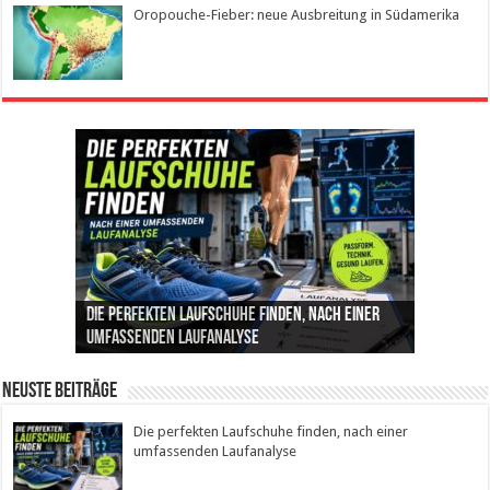
Oropouche-Fieber: neue Ausbreitung in Südamerika
Die perfekten Laufschuhe finden, nach einer
Intelligente ZYCLE-Bikes: Indoor-Training mit
Insemination (IUI): Ablauf, Erfolgschancen und
Cannabis als Medizin: Wie es Schmerzen, Stress
Leben mit Inkontinenz: Tipps für mehr
umfassenden Laufanalyse
Präzision, Leistung und Vertrauen
Kosten im Überblick
und Schlaf im Alltag beeinflusst
Sicherheit im Alltag
Neuste Beiträge
Die perfekten Laufschuhe finden, nach einer
umfassenden Laufanalyse