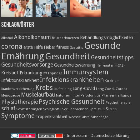
Schlagwörter
Alkoholkonsum
Behandlungsmöglichkeiten
Alkohol
Bauchschmerzen
Gesunde
corona
erste Hilfe
Fieber
fitness
Gastritis
Ernährung
Gesundheit
Gesundheitstipps
Gesundheitsvorsorge
Gesundheitswarnung
Herz-
Heilkräuter
Immunsystem
Kreislauf-Erkrankungen
Hypnose
Infektionskrankheiten
Infektionskrankheit
Karzinom
Krebs
Long-Covid
Krankenversicherung
lauftraining
Long-Covid. Corona
Muskelaufbau
Menopause
Naturheilmittel
Parodontitis
Pflanzenheilkunde
Psychische Gesundheit
Physiotherapie
Psychotherapie
schlaf
Stress
Schlafstörungen
Schlaganfall
Sex
Sodbrennen
Spreizfuß
Symptome
Tropenkrankheit
Wechseljahre
Zahnpflege
-
-
Impressum
-
Datenschutzerklärung