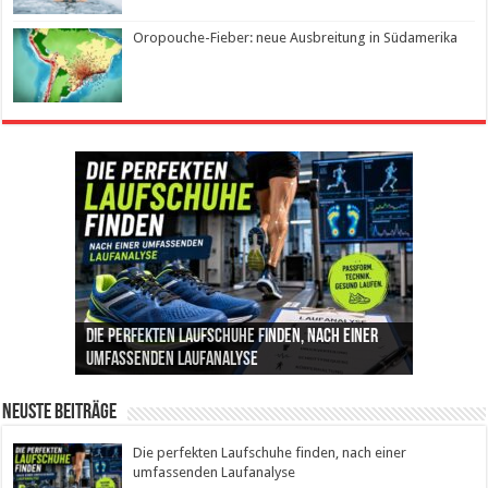
Oropouche-Fieber: neue Ausbreitung in Südamerika
Die perfekten Laufschuhe finden, nach einer
Intelligente ZYCLE-Bikes: Indoor-Training mit
Insemination (IUI): Ablauf, Erfolgschancen und
Cannabis als Medizin: Wie es Schmerzen, Stress
Leben mit Inkontinenz: Tipps für mehr
umfassenden Laufanalyse
Präzision, Leistung und Vertrauen
Kosten im Überblick
und Schlaf im Alltag beeinflusst
Sicherheit im Alltag
Neuste Beiträge
Die perfekten Laufschuhe finden, nach einer
umfassenden Laufanalyse