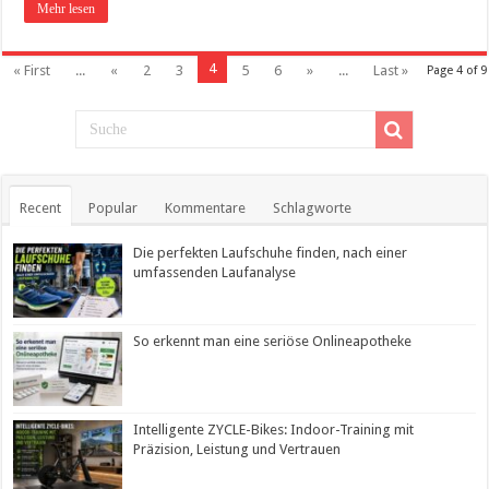
Mehr lesen
4
« First
...
«
2
3
5
6
»
...
Last »
Page 4 of 9
Recent
Popular
Kommentare
Schlagworte
Die perfekten Laufschuhe finden, nach einer
umfassenden Laufanalyse
So erkennt man eine seriöse Onlineapotheke
Intelligente ZYCLE-Bikes: Indoor-Training mit
Präzision, Leistung und Vertrauen