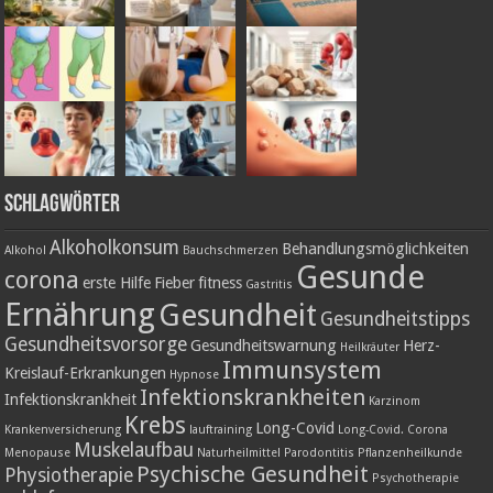
Schlagwörter
Alkoholkonsum
Behandlungsmöglichkeiten
Alkohol
Bauchschmerzen
Gesunde
corona
erste Hilfe
Fieber
fitness
Gastritis
Ernährung
Gesundheit
Gesundheitstipps
Gesundheitsvorsorge
Gesundheitswarnung
Herz-
Heilkräuter
Immunsystem
Kreislauf-Erkrankungen
Hypnose
Infektionskrankheiten
Infektionskrankheit
Karzinom
Krebs
Long-Covid
Krankenversicherung
lauftraining
Long-Covid. Corona
Muskelaufbau
Menopause
Naturheilmittel
Parodontitis
Pflanzenheilkunde
Psychische Gesundheit
Physiotherapie
Psychotherapie