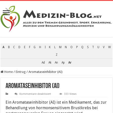
A
B
C
D
E
F
G
H
I
K
L
M
N
O
P
Q
S
T
U
V
W
Z
Ad
Ak
An
Ap
Ar
Home
/
Eintrag
/
Aromataseinhibitor (AI)
Aromataseinhibitor (AI)
für
Kommentare deaktiviert
333 Views
Aromataseinhibitor
(AI)
Ein Aromataseinhibitor (AI) ist ein Medikament, das zur
Behandlung von hormonsensitivem Brustkrebs bei