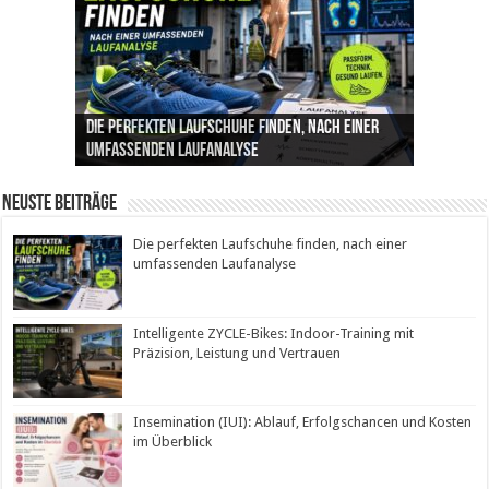
Die perfekten Laufschuhe finden, nach einer
Intelligente ZYCLE-Bikes: Indoor-Training mit
Insemination (IUI): Ablauf, Erfolgschancen und
Cannabis als Medizin: Wie es Schmerzen, Stress
Leben mit Inkontinenz: Tipps für mehr
umfassenden Laufanalyse
Präzision, Leistung und Vertrauen
Kosten im Überblick
und Schlaf im Alltag beeinflusst
Sicherheit im Alltag
Neuste Beiträge
Die perfekten Laufschuhe finden, nach einer
umfassenden Laufanalyse
Intelligente ZYCLE-Bikes: Indoor-Training mit
Präzision, Leistung und Vertrauen
Insemination (IUI): Ablauf, Erfolgschancen und Kosten
im Überblick