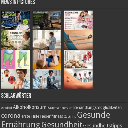
News in Pictures
Schlagwörter
Alkoholkonsum
Behandlungsmöglichkeiten
Alkohol
Bauchschmerzen
Gesunde
corona
erste Hilfe
Fieber
fitness
Gastritis
Ernährung
Gesundheit
Gesundheitstipps