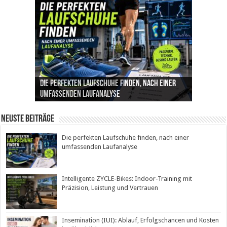
Die perfekten Laufschuhe finden, nach einer
Intelligente ZYCLE-Bikes: Indoor-Training mit
Insemination (IUI): Ablauf, Erfolgschancen und
Cannabis als Medizin: Wie es Schmerzen, Stress
Leben mit Inkontinenz: Tipps für mehr
umfassenden Laufanalyse
Präzision, Leistung und Vertrauen
Kosten im Überblick
und Schlaf im Alltag beeinflusst
Sicherheit im Alltag
Neuste Beiträge
Die perfekten Laufschuhe finden, nach einer
umfassenden Laufanalyse
Intelligente ZYCLE-Bikes: Indoor-Training mit
Präzision, Leistung und Vertrauen
Insemination (IUI): Ablauf, Erfolgschancen und Kosten