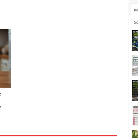
Re
S
d
n