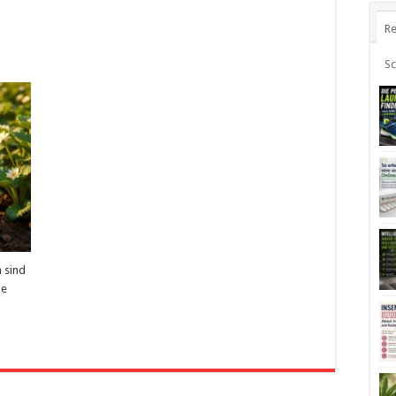
Re
S
h sind
ne