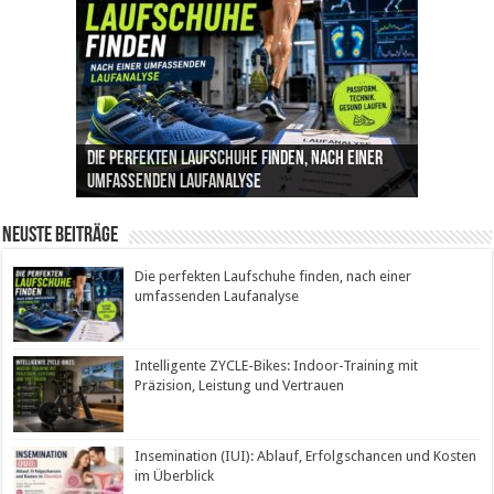
Die perfekten Laufschuhe finden, nach einer
Intelligente ZYCLE-Bikes: Indoor-Training mit
Insemination (IUI): Ablauf, Erfolgschancen und
Cannabis als Medizin: Wie es Schmerzen, Stress
Leben mit Inkontinenz: Tipps für mehr
umfassenden Laufanalyse
Präzision, Leistung und Vertrauen
Kosten im Überblick
und Schlaf im Alltag beeinflusst
Sicherheit im Alltag
Neuste Beiträge
Die perfekten Laufschuhe finden, nach einer
umfassenden Laufanalyse
Intelligente ZYCLE-Bikes: Indoor-Training mit
Präzision, Leistung und Vertrauen
Insemination (IUI): Ablauf, Erfolgschancen und Kosten
im Überblick