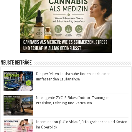
Die perfekten Laufschuhe finden, nach einer
Intelligente ZYCLE-Bikes: Indoor-Training mit
Insemination (IUI): Ablauf, Erfolgschancen und
Cannabis als Medizin: Wie es Schmerzen, Stress
Leben mit Inkontinenz: Tipps für mehr
umfassenden Laufanalyse
Präzision, Leistung und Vertrauen
Kosten im Überblick
und Schlaf im Alltag beeinflusst
Sicherheit im Alltag
Neuste Beiträge
Die perfekten Laufschuhe finden, nach einer
umfassenden Laufanalyse
Intelligente ZYCLE-Bikes: Indoor-Training mit
Präzision, Leistung und Vertrauen
Insemination (IUI): Ablauf, Erfolgschancen und Kosten
im Überblick