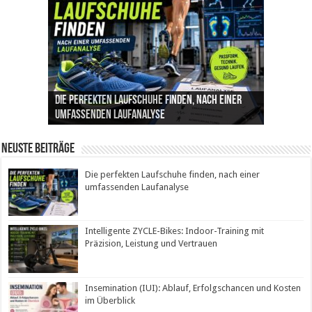
Die perfekten Laufschuhe finden, nach einer
Intelligente ZYCLE-Bikes: Indoor-Training mit
Insemination (IUI): Ablauf, Erfolgschancen und
Cannabis als Medizin: Wie es Schmerzen, Stress
Leben mit Inkontinenz: Tipps für mehr
umfassenden Laufanalyse
Präzision, Leistung und Vertrauen
Kosten im Überblick
und Schlaf im Alltag beeinflusst
Sicherheit im Alltag
Neuste Beiträge
Die perfekten Laufschuhe finden, nach einer
umfassenden Laufanalyse
Intelligente ZYCLE-Bikes: Indoor-Training mit
Präzision, Leistung und Vertrauen
Insemination (IUI): Ablauf, Erfolgschancen und Kosten
im Überblick