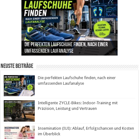
Die perfekten Laufschuhe finden, nach einer
Intelligente ZYCLE-Bikes: Indoor-Training mit
Insemination (IUI): Ablauf, Erfolgschancen und
Cannabis als Medizin: Wie es Schmerzen, Stress
Leben mit Inkontinenz: Tipps für mehr
umfassenden Laufanalyse
Präzision, Leistung und Vertrauen
Kosten im Überblick
und Schlaf im Alltag beeinflusst
Sicherheit im Alltag
Neuste Beiträge
Die perfekten Laufschuhe finden, nach einer
umfassenden Laufanalyse
Intelligente ZYCLE-Bikes: Indoor-Training mit
Präzision, Leistung und Vertrauen
Insemination (IUI): Ablauf, Erfolgschancen und Kosten
im Überblick