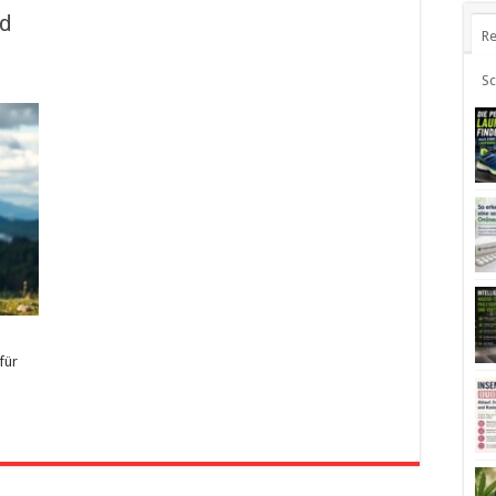
nd
Re
S
für