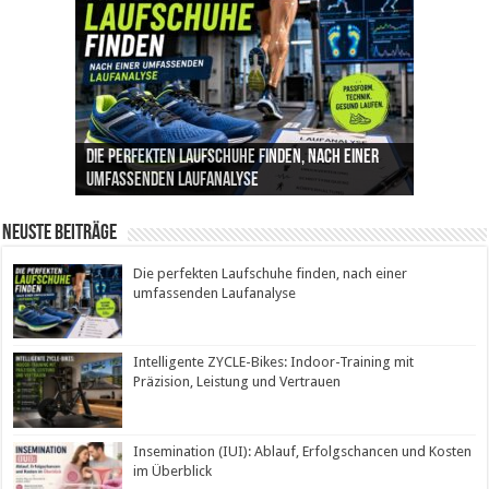
Die perfekten Laufschuhe finden, nach einer
Intelligente ZYCLE-Bikes: Indoor-Training mit
Insemination (IUI): Ablauf, Erfolgschancen und
Cannabis als Medizin: Wie es Schmerzen, Stress
Leben mit Inkontinenz: Tipps für mehr
umfassenden Laufanalyse
Präzision, Leistung und Vertrauen
Kosten im Überblick
und Schlaf im Alltag beeinflusst
Sicherheit im Alltag
Neuste Beiträge
Die perfekten Laufschuhe finden, nach einer
umfassenden Laufanalyse
Intelligente ZYCLE-Bikes: Indoor-Training mit
Präzision, Leistung und Vertrauen
Insemination (IUI): Ablauf, Erfolgschancen und Kosten
im Überblick